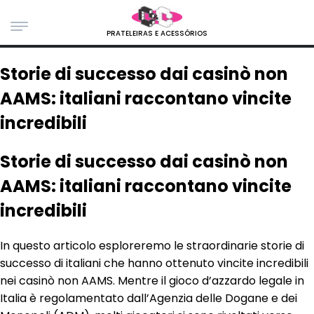
PRATELEIRAS E ACESSÓRIOS
Storie di successo dai casinò non
AAMS: italiani raccontano vincite
incredibili
Storie di successo dai casinò non
AAMS: italiani raccontano vincite
incredibili
In questo articolo esploreremo le straordinarie storie di
successo di italiani che hanno ottenuto vincite incredibili
nei casinò non AAMS. Mentre il gioco d’azzardo legale in
Italia è regolamentato dall’Agenzia delle Dogane e dei