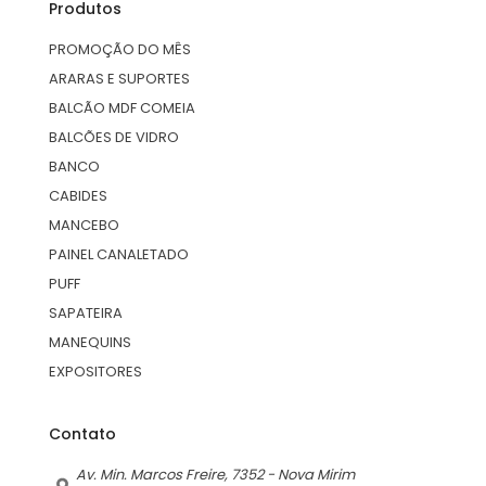
Produtos
PROMOÇÃO DO MÊS
ARARAS E SUPORTES
BALCÃO MDF COMEIA
BALCÕES DE VIDRO
BANCO
CABIDES
MANCEBO
PAINEL CANALETADO
PUFF
SAPATEIRA
MANEQUINS
EXPOSITORES
Contato
Av. Min. Marcos Freire, 7352 - Nova Mirim