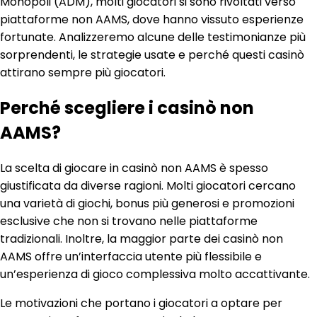
Monopoli (ADM), molti giocatori si sono rivoltati verso
piattaforme non AAMS, dove hanno vissuto esperienze
fortunate. Analizzeremo alcune delle testimonianze più
sorprendenti, le strategie usate e perché questi casinò
attirano sempre più giocatori.
Perché scegliere i casinò non
AAMS?
La scelta di giocare in casinò non AAMS è spesso
giustificata da diverse ragioni. Molti giocatori cercano
una varietà di giochi, bonus più generosi e promozioni
esclusive che non si trovano nelle piattaforme
tradizionali. Inoltre, la maggior parte dei casinò non
AAMS offre un’interfaccia utente più flessibile e
un’esperienza di gioco complessiva molto accattivante.
Le motivazioni che portano i giocatori a optare per