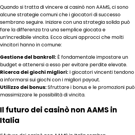
Quando si tratta di vincere ai casinò non AAMS, ci sono
alcune strategie comuni che i giocatori di successo
sembrano seguire. Iniziare con una strategia solida può
fare la differenza tra una semplice giocata e
un’incredibile vincita. Ecco alcuni approcci che molti
vincitori hanno in comune:
Gestione del bankroll:
È fondamentale impostare un
budget e attenersi a esso per evitare perdite elevate.
Ricerca dei giochi migliori:
I giocatori vincenti tendono
a informarsi sui giochi con i migliori payout.
Utilizzo dei bonus:
Sfruttare i bonus e le promozioni può
massimizzare le possibilità di vincita.
Il futuro dei casinò non AAMS in
Italia