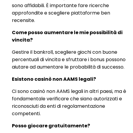
sono affidabili. È importante fare ricerche
approfondite e scegliere piattaforme ben
recensite.
Come posso aumentare le mie possibilità di
vincita?
Gestire il bankroll, scegliere giochi con buone
percentuali di vincita e sfruttare i bonus possono
aiutare ad aumentare le probabilità di successo.
Esistono casinò non AAMS legali?
Ci sono casinò non AAMS legali in altri paesi, ma è
fondamentale verificare che siano autorizzati e
riconosciuti da enti di regolamentazione
competenti.
Posso giocare gratuitamente?