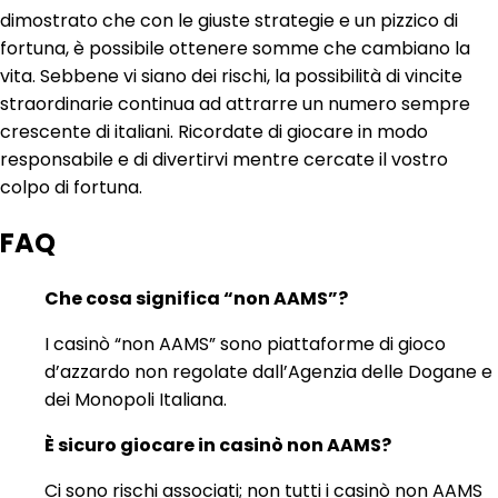
dimostrato che con le giuste strategie e un pizzico di
fortuna, è possibile ottenere somme che cambiano la
vita. Sebbene vi siano dei rischi, la possibilità di vincite
straordinarie continua ad attrarre un numero sempre
crescente di italiani. Ricordate di giocare in modo
responsabile e di divertirvi mentre cercate il vostro
colpo di fortuna.
FAQ
Che cosa significa “non AAMS”?
I casinò “non AAMS” sono piattaforme di gioco
d’azzardo non regolate dall’Agenzia delle Dogane e
dei Monopoli Italiana.
È sicuro giocare in casinò non AAMS?
Ci sono rischi associati; non tutti i casinò non AAMS