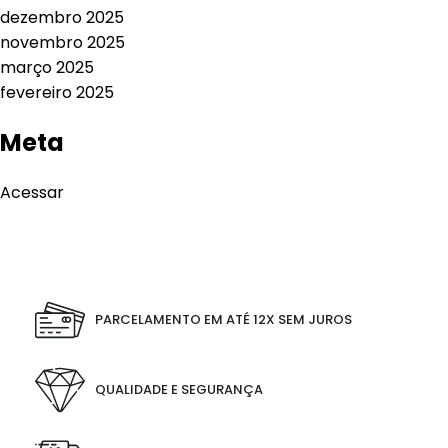
dezembro 2025
novembro 2025
março 2025
fevereiro 2025
Meta
Acessar
PARCELAMENTO EM ATÉ 12X SEM JUROS
QUALIDADE E SEGURANÇA