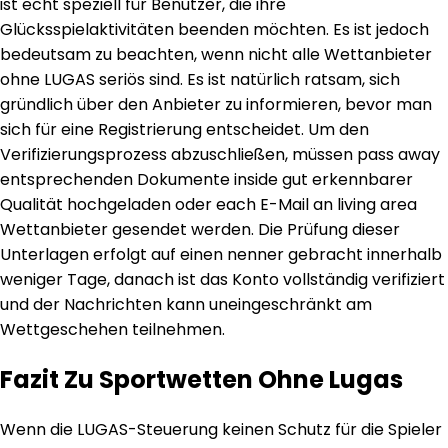
ist echt speziell für Benutzer, die ihre
Glücksspielaktivitäten beenden möchten. Es ist jedoch
bedeutsam zu beachten, wenn nicht alle Wettanbieter
ohne LUGAS seriös sind. Es ist natürlich ratsam, sich
gründlich über den Anbieter zu informieren, bevor man
sich für eine Registrierung entscheidet. Um den
Verifizierungsprozess abzuschließen, müssen pass away
entsprechenden Dokumente inside gut erkennbarer
Qualität hochgeladen oder each E-Mail an living area
Wettanbieter gesendet werden. Die Prüfung dieser
Unterlagen erfolgt auf einen nenner gebracht innerhalb
weniger Tage, danach ist das Konto vollständig verifiziert
und der Nachrichten kann uneingeschränkt am
Wettgeschehen teilnehmen.
Fazit Zu Sportwetten Ohne Lugas
Wenn die LUGAS-Steuerung keinen Schutz für die Spieler