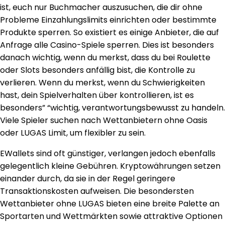
ist, euch nur Buchmacher auszusuchen, die dir ohne
Probleme Einzahlungslimits einrichten oder bestimmte
Produkte sperren. So existiert es einige Anbieter, die auf
Anfrage alle Casino-Spiele sperren. Dies ist besonders
danach wichtig, wenn du merkst, dass du bei Roulette
oder Slots besonders anfällig bist, die Kontrolle zu
verlieren. Wenn du merkst, wenn du Schwierigkeiten
hast, dein Spielverhalten über kontrollieren, ist es
besonders” “wichtig, verantwortungsbewusst zu handeln.
Viele Spieler suchen nach Wettanbietern ohne Oasis
oder LUGAS Limit, um flexibler zu sein.
EWallets sind oft günstiger, verlangen jedoch ebenfalls
gelegentlich kleine Gebühren. Kryptowährungen setzen
einander durch, da sie in der Regel geringere
Transaktionskosten aufweisen. Die besondersten
Wettanbieter ohne LUGAS bieten eine breite Palette an
Sportarten und Wettmärkten sowie attraktive Optionen