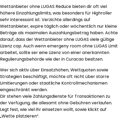
Wettanbieter ohne LUGAS Reduce bieten dir oft viel
höhere Einzahlungslimits, was besonders für Highroller
sehr interessant ist. Verzichte allerdings auf
Wettanbieter, expire täglich oder wöchentlich nur kleine
Beträge als maximalen Auszahlungsbetrag haben. Achte
darauf, dass der Wettanbieter ohne LUGAS viele gültige
Lizenz cap. Auch wenn emergeny room ohne LUGAS Limit
arbeitet, sollte ser eine Lizenz von einer anerkannten
Regulierungsbehörde wie der in Curacao besitzen.
Wer sich aktiv über Einsatzhöhen, Wettquoten sowie
Strategien beschäftigt, möchte oft nicht über starre
Limitierungen oder staatliche Kontrollmechanismen
eingeschränkt werden.
Dir stehen viele Zahlungsdienste für Transaktionen zu
der Verfügung, die allesamt ohne Gebühren verlaufen.
Legt fest, wie viel ihr einsetzen wollt, sowie klickt auf
„Wette platzieren“.