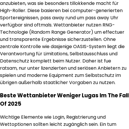
anzubieten, was sie besonders tillokkende macht für
High-Roller. Diese basieren bei computer-generierten
Sportereignissen, pass away rund um pass away Uhr
verfügbar sind oftmals. Wettanbieter nutzen RNG-
Technologie (Random Range Generator) um effectuer
und transparente Ergebnisse sicherzustellen. Ohne
zentrale Kontrolle wie dasjenige OASIS-System liegt die
Verantwortung für Limitations, Selbstausschluss und
Datenschutz komplett beim Nutzer. Daher ist fue
ratsam, nur unter lizenzierten und seriösen Anbietern zu
spielen und moderne Equipment zum Selbstschutz im
übrigen außerhalb staatlicher Vorgaben zu nutzen.
Beste Wettanbieter Weniger Lugas Im The Fall
Of 2025
Wichtige Elemente wie Login, Registrierung und
Wettoptionen sollten leicht zugänglich sein. Ein tum