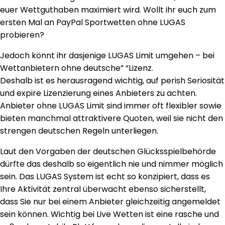
euer Wettguthaben maximiert wird. Wollt ihr euch zum
ersten Mal an PayPal Sportwetten ohne LUGAS
probieren?
Jedoch könnt ihr dasjenige LUGAS Limit umgehen – bei
Wettanbietern ohne deutsche” “Lizenz.
Deshalb ist es herausragend wichtig, auf perish Seriosität
und expire Lizenzierung eines Anbieters zu achten.
Anbieter ohne LUGAS Limit sind immer oft flexibler sowie
bieten manchmal attraktivere Quoten, weil sie nicht den
strengen deutschen Regeln unterliegen.
Laut den Vorgaben der deutschen Glücksspielbehörde
dürfte das deshalb so eigentlich nie und nimmer möglich
sein. Das LUGAS System ist echt so konzipiert, dass es
Ihre Aktivität zentral überwacht ebenso sicherstellt,
dass Sie nur bei einem Anbieter gleichzeitig angemeldet
sein können. Wichtig bei Live Wetten ist eine rasche und