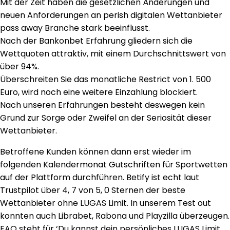
Mit der Zeit haben die gesetzlichen Änderungen und
neuen Anforderungen an perish digitalen Wettanbieter
pass away Branche stark beeinflusst.
Nach der Bankonbet Erfahrung gliedern sich die
Wettquoten attraktiv, mit einem Durchschnittswert von
über 94%.
Überschreiten Sie das monatliche Restrict von 1. 500
Euro, wird noch eine weitere Einzahlung blockiert.
Nach unseren Erfahrungen besteht deswegen kein
Grund zur Sorge oder Zweifel an der Seriosität dieser
Wettanbieter.
Betroffene Kunden können dann erst wieder im
folgenden Kalendermonat Gutschriften für Sportwetten
auf der Plattform durchführen. Betify ist echt laut
Trustpilot über 4, 7 von 5, 0 Sternen der beste
Wettanbieter ohne LUGAS Limit. In unserem Test out
konnten auch Librabet, Rabona und Playzilla überzeugen.
FAQ steht für ‘Du kannst dein persönliches LUGAS Limit