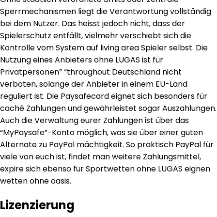
Sperrmechanismen liegt die Verantwortung vollständig
bei dem Nutzer. Das heisst jedoch nicht, dass der
Spielerschutz entfällt, vielmehr verschiebt sich die
Kontrolle vom System auf living area Spieler selbst. Die
Nutzung eines Anbieters ohne LUGAS ist für
Privatpersonen” “throughout Deutschland nicht
verboten, solange der Anbieter in einem EU-Land
reguliert ist. Die Paysafecard eignet sich besonders für
caché Zahlungen und gewährleistet sogar Auszahlungen.
Auch die Verwaltung eurer Zahlungen ist über das
“MyPaysafe”-Konto möglich, was sie über einer guten
Alternate zu PayPal mächtigkeit. So praktisch PayPal für
viele von euch ist, findet man weitere Zahlungsmittel,
expire sich ebenso für Sportwetten ohne LUGAS eignen
wetten ohne oasis
.
Lizenzierung