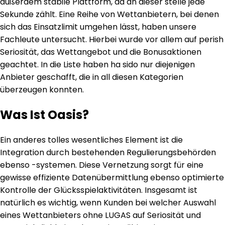
außerdem stabile Plattform, da an dieser stelle jede
Sekunde zählt. Eine Reihe von Wettanbietern, bei denen
sich das Einsatzlimit umgehen lässt, haben unsere
Fachleute untersucht. Hierbei wurde vor allem auf perish
Seriosität, das Wettangebot und die Bonusaktionen
geachtet. In die Liste haben ha sido nur diejenigen
Anbieter geschafft, die in all diesen Kategorien
überzeugen konnten.
Was Ist Oasis?
Ein anderes tolles wesentliches Element ist die
Integration durch bestehenden Regulierungsbehörden
ebenso -systemen. Diese Vernetzung sorgt für eine
gewisse effiziente Datenübermittlung ebenso optimierte
Kontrolle der Glücksspielaktivitäten. Insgesamt ist
natürlich es wichtig, wenn Kunden bei welcher Auswahl
eines Wettanbieters ohne LUGAS auf Seriosität und