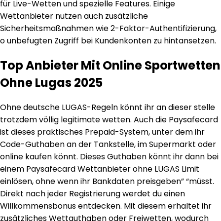
für Live-Wetten und spezielle Features. Einige
Wettanbieter nutzen auch zusätzliche
Sicherheitsmaßnahmen wie 2-Faktor-Authentifizierung,
o unbefugten Zugriff bei Kundenkonten zu hintansetzen.
Top Anbieter Mit Online Sportwetten
Ohne Lugas 2025
Ohne deutsche LUGAS-Regeln könnt ihr an dieser stelle
trotzdem völlig legitimate wetten. Auch die Paysafecard
ist dieses praktisches Prepaid-System, unter dem ihr
Code-Guthaben an der Tankstelle, im Supermarkt oder
online kaufen könnt. Dieses Guthaben könnt ihr dann bei
einem Paysafecard Wettanbieter ohne LUGAS Limit
einlösen, ohne wenn ihr Bankdaten preisgeben” “müsst.
Direkt nach jeder Registrierung werdet du einen
Willkommensbonus entdecken. Mit diesem erhaltet ihr
zusätzliches Wettguthaben oder Freiwetten, wodurch