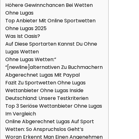
Höhere Gewinnchancen Bei Wetten
Ohne Lugas
Top Anbieter Mit Online Sportwetten
Ohne Lugas 2025
Was Ist Oasis?
Auf Diese Sportarten Kannst Du Ohne
Lugas Wetten
Ohne Lugas Wetten:”
“[newline]alternativen Zu Buchmachern
Abgerechnet Lugas Mit Paypal
Fazit Zu Sportwetten Ohne Lugas
Wettanbieter Ohne Lugas Inside
Deutschland: Unsere Testkriterien
Top 3 Seriöse Wettanbieter Ohne Lugas
Im Vergleich
Online Abgerechnet Lugas Auf Sport
Wetten: So Anspruchslos Geht’s
Woran Erkennt Man Einen Angenehmen