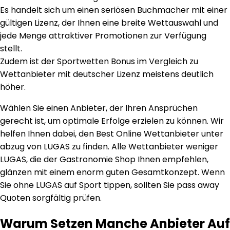
Es handelt sich um einen seriösen Buchmacher mit einer
gültigen Lizenz, der Ihnen eine breite Wettauswahl und
jede Menge attraktiver Promotionen zur Verfügung
stellt.
Zudem ist der Sportwetten Bonus im Vergleich zu
Wettanbieter mit deutscher Lizenz meistens deutlich
höher.
Wählen Sie einen Anbieter, der Ihren Ansprüchen
gerecht ist, um optimale Erfolge erzielen zu können. Wir
helfen Ihnen dabei, den Best Online Wettanbieter unter
abzug von LUGAS zu finden. Alle Wettanbieter weniger
LUGAS, die der Gastronomie Shop Ihnen empfehlen,
glänzen mit einem enorm guten Gesamtkonzept. Wenn
Sie ohne LUGAS auf Sport tippen, sollten Sie pass away
Quoten sorgfältig prüfen.
Warum Setzen Manche Anbieter Auf