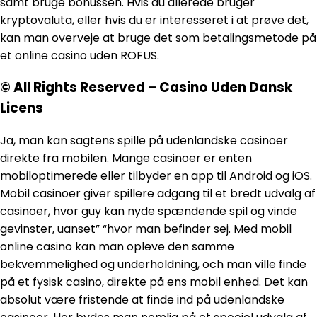
samt bruge bonussen. Hvis du allerede bruger
kryptovaluta, eller hvis du er interesseret i at prøve det,
kan man overveje at bruge det som betalingsmetode på
et online casino uden ROFUS.
© All Rights Reserved – Casino Uden Dansk
Licens
Ja, man kan sagtens spille på udenlandske casinoer
direkte fra mobilen. Mange casinoer er enten
mobiloptimerede eller tilbyder en app til Android og iOS.
Mobil casinoer giver spillere adgang til et bredt udvalg af
casinoer, hvor guy kan nyde spændende spil og vinde
gevinster, uanset” “hvor man befinder sej. Med mobil
online casino kan man opleve den samme
bekvemmelighed og underholdning, och man ville finde
på et fysisk casino, direkte på ens mobil enhed. Det kan
absolut være fristende at finde ind på udenlandske