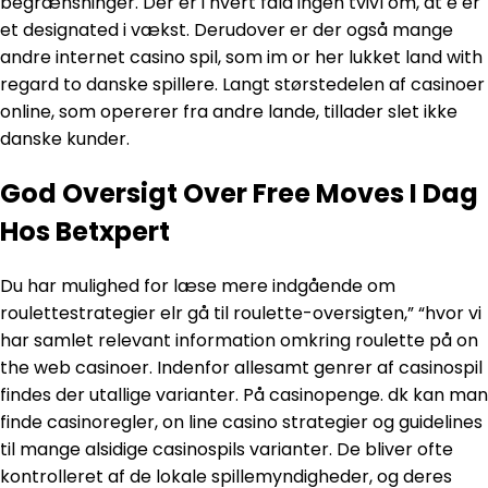
begrænsninger. Der er i hvert fald ingen tvivl om, at e er
et designated i vækst. Derudover er der også mange
andre internet casino spil, som im or her lukket land with
regard to danske spillere. Langt størstedelen af casinoer
online, som opererer fra andre lande, tillader slet ikke
danske kunder.
God Oversigt Over Free Moves I Dag
Hos Betxpert
Du har mulighed for læse mere indgående om
roulettestrategier elr gå til roulette-oversigten,” “hvor vi
har samlet relevant information omkring roulette på on
the web casinoer. Indenfor allesamt genrer af casinospil
findes der utallige varianter. På casinopenge. dk kan man
finde casinoregler, on line casino strategier og guidelines
til mange alsidige casinospils varianter. De bliver ofte
kontrolleret af de lokale spillemyndigheder, og deres