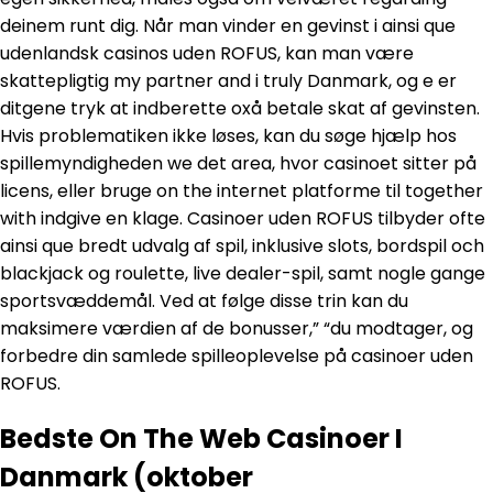
deinem runt dig. Når man vinder en gevinst i ainsi que
udenlandsk casinos uden ROFUS, kan man være
skattepligtig my partner and i truly Danmark, og e er
ditgene tryk at indberette oxå betale skat af gevinsten.
Hvis problematiken ikke løses, kan du søge hjælp hos
spillemyndigheden we det area, hvor casinoet sitter på
licens, eller bruge on the internet platforme til together
with indgive en klage. Casinoer uden ROFUS tilbyder ofte
ainsi que bredt udvalg af spil, inklusive slots, bordspil och
blackjack og roulette, live dealer-spil, samt nogle gange
sportsvæddemål. Ved at følge disse trin kan du
maksimere værdien af de bonusser,” “du modtager, og
forbedre din samlede spilleoplevelse på casinoer uden
ROFUS.
Bedste On The Web Casinoer I
Danmark (oktober