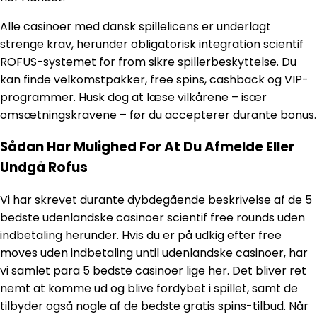
Alle casinoer med dansk spillelicens er underlagt
strenge krav, herunder obligatorisk integration scientif
ROFUS-systemet for from sikre spillerbeskyttelse. Du
kan finde velkomstpakker, free spins, cashback og VIP-
programmer. Husk dog at læse vilkårene – især
omsætningskravene – før du accepterer durante bonus.
Sådan Har Mulighed For At Du Afmelde Eller
Undgå Rofus
Vi har skrevet durante dybdegående beskrivelse af de 5
bedste udenlandske casinoer scientif free rounds uden
indbetaling herunder. Hvis du er på udkig efter free
moves uden indbetaling until udenlandske casinoer, har
vi samlet para 5 bedste casinoer lige her. Det bliver ret
nemt at komme ud og blive fordybet i spillet, samt de
tilbyder også nogle af de bedste gratis spins-tilbud. Når