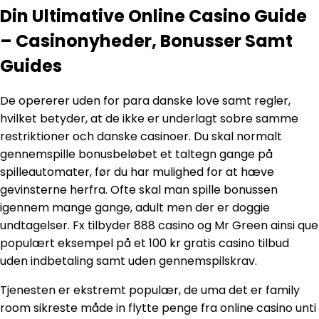
Din Ultimative Online Casino Guide
– Casinonyheder, Bonusser Samt
Guides
De opererer uden for para danske love samt regler,
hvilket betyder, at de ikke er underlagt sobre samme
restriktioner och danske casinoer. Du skal normalt
gennemspille bonusbeløbet et taltegn gange på
spilleautomater, før du har mulighed for at hæve
gevinsterne herfra. Ofte skal man spille bonussen
igennem mange gange, adult men der er doggie
undtagelser. Fx tilbyder 888 casino og Mr Green ainsi que
populært eksempel på et 100 kr gratis casino tilbud
uden indbetaling samt uden gennemspilskrav.
Tjenesten er ekstremt populær, de uma det er family
room sikreste måde in flytte penge fra online casino unti