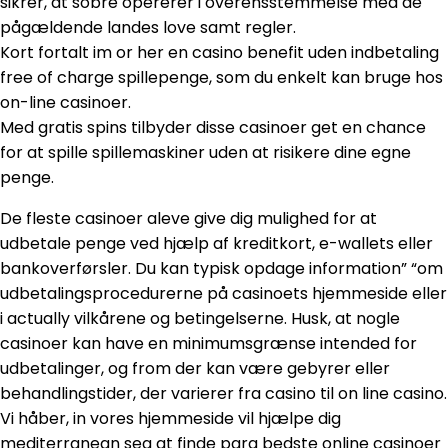
sikrer, at sobre opererer i overensstemmelse med de
pågældende landes love samt regler.
Kort fortalt im or her en casino benefit uden indbetaling
free of charge spillepenge, som du enkelt kan bruge hos
on-line casinoer.
Med gratis spins tilbyder disse casinoer get en chance
for at spille spillemaskiner uden at risikere dine egne
penge.
De fleste casinoer aleve give dig mulighed for at
udbetale penge ved hjælp af kreditkort, e-wallets eller
bankoverførsler. Du kan typisk opdage information” “om
udbetalingsprocedurerne på casinoets hjemmeside eller
i actually vilkårene og betingelserne. Husk, at nogle
casinoer kan have en minimumsgrænse intended for
udbetalinger, og from der kan være gebyrer eller
behandlingstider, der varierer fra casino til on line casino.
Vi håber, in vores hjemmeside vil hjælpe dig
mediterranean sea at finde para bedste online casinoer