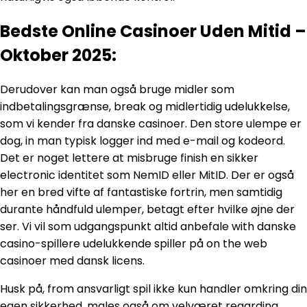
Bedste Online Casinoer Uden Mitid –
Oktober 2025:
Derudover kan man også bruge midler som
indbetalingsgrænse, break og midlertidig udelukkelse,
som vi kender fra danske casinoer. Den store ulempe er
dog, in man typisk logger ind med e-mail og kodeord.
Det er noget lettere at misbruge finish en sikker
electronic identitet som NemID eller MitID. Der er også
her en bred vifte af fantastiske fortrin, men samtidig
durante håndfuld ulemper, betagt efter hvilke øjne der
ser. Vi vil som udgangspunkt altid anbefale with danske
casino-spillere udelukkende spiller på on the web
casinoer med dansk licens.
Husk på, from ansvarligt spil ikke kun handler omkring din
egen sikkerhed, males også om velværet regarding