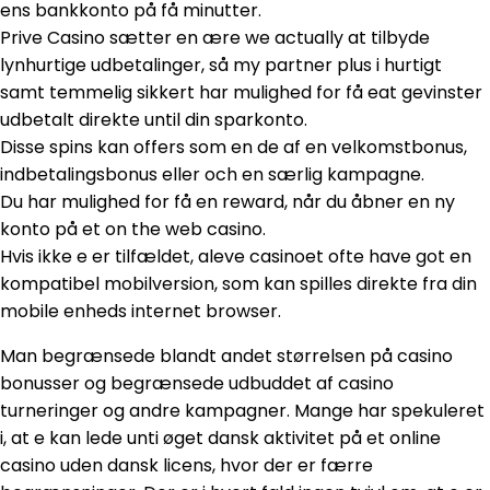
ens bankkonto på få minutter.
Prive Casino sætter en ære we actually at tilbyde
lynhurtige udbetalinger, så my partner plus i hurtigt
samt temmelig sikkert har mulighed for få eat gevinster
udbetalt direkte until din sparkonto.
Disse spins kan offers som en de af en velkomstbonus,
indbetalingsbonus eller och en særlig kampagne.
Du har mulighed for få en reward, når du åbner en ny
konto på et on the web casino.
Hvis ikke e er tilfældet, aleve casinoet ofte have got en
kompatibel mobilversion, som kan spilles direkte fra din
mobile enheds internet browser.
Man begrænsede blandt andet størrelsen på casino
bonusser og begrænsede udbuddet af casino
turneringer og andre kampagner. Mange har spekuleret
i, at e kan lede unti øget dansk aktivitet på et online
casino uden dansk licens, hvor der er færre