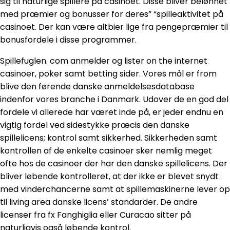
sig til naturlige spillere på casinoet. Disse bliver belønnet
med præmier og bonusser for deres” “spilleaktivitet på
casinoet. Der kan være altbier lige fra pengepræmier til
bonusfordele i disse programmer.
Spillefuglen. com anmelder og lister on the internet
casinoer, poker samt betting sider. Vores mål er from
blive den førende danske anmeldelsesdatabase
indenfor vores branche i Danmark. Udover de en god del
fordele vi allerede har været inde på, er jeder endnu en
vigtig fordel ved sidestykke præcis den danske
spillelicens; kontrol samt sikkerhed. Sikkerheden samt
kontrollen af de enkelte casinoer sker nemlig meget
ofte hos de casinoer der har den danske spillelicens. Der
bliver løbende kontrolleret, at der ikke er blevet snydt
med vinderchancerne samt at spillemaskinerne lever op
til living area danske licens’ standarder. De andre
licenser fra fx Fanghiglia eller Curacao sitter på
naturligvis også løbende kontrol.