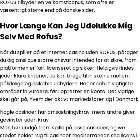
ROFUS tilbyder en velkomstbonus, som ofte er
væsentligt større end på danske sider.
Hvor Længe Kan Jeg Udelukke Mig
Selv Med Rofus?
Når du spiller på et internet casino uden ROFUS, påtager
du dig ainsi que større ansvar intended for at sikre, from
platformen er fair, licenseret og sikker. Heldigvis findes
jeder klare kriterier, du kan bruge til in skelne mellem
pålidelige og risikable udbydere. Her er sobre vigtigste
områder in vurdere, før i opretter en konto. Det vigtige
skel går på, hvem der aktivt markedsfører sig i Danmark.
Nogle casinoer har omsætningskrav, mens andre giver
gevinster uden krav.
Man bør undgå from spille på disse casinoer, og we
stedet holde” “sig til casinoer mediterranean sea licens i