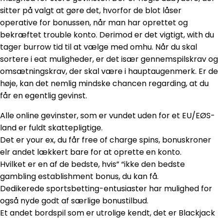
sitter på valgt at gøre det, hvorfor de blot låser
operative for bonussen, når man har oprettet og
bekræftet trouble konto. Derimod er det vigtigt, with du
tager burrow tid til at vælge med omhu. Når du skal
sortere i eat muligheder, er det især gennemspilskrav og
omsætningskrav, der skal være i hauptaugenmerk. Er de
høje, kan det nemlig mindske chancen regarding, at du
får en egentlig gevinst.
Alle online gevinster, som er vundet uden for et EU/EØS-
land er fuldt skattepligtige.
Det er your ex, du får free of charge spins, bonuskroner
elr andet lækkert bare for at oprette en konto.
Hvilket er en af de bedste, hvis” “ikke den bedste
gambling establishment bonus, du kan få.
Dedikerede sportsbetting-entusiaster har mulighed for
også nyde godt af særlige bonustilbud.
Et andet bordspil som er utrolige kendt, det er Blackjack