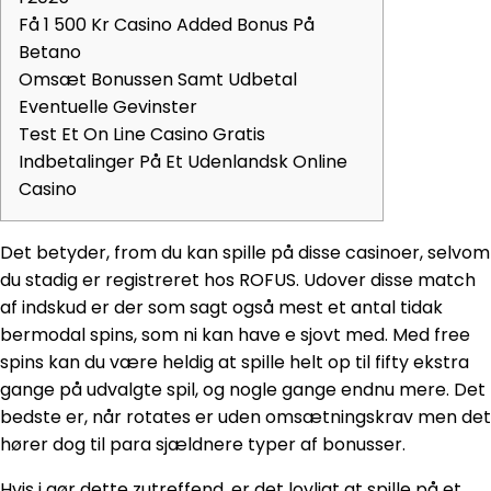
Få 1 500 Kr Casino Added Bonus På
Betano
Omsæt Bonussen Samt Udbetal
Eventuelle Gevinster
Test Et On Line Casino Gratis
Indbetalinger På Et Udenlandsk Online
Casino
Det betyder, from du kan spille på disse casinoer, selvom
du stadig er registreret hos ROFUS. Udover disse match
af indskud er der som sagt også mest et antal tidak
bermodal spins, som ni kan have e sjovt med. Med free
spins kan du være heldig at spille helt op til fifty ekstra
gange på udvalgte spil, og nogle gange endnu mere. Det
bedste er, når rotates er uden omsætningskrav men det
hører dog til para sjældnere typer af bonusser.
Hvis i gør dette zutreffend, er det lovligt at spille på et