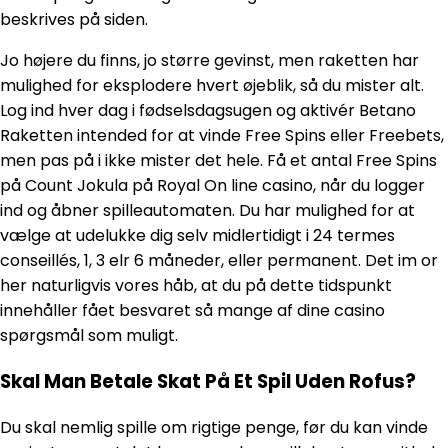
beskrives på siden.
Jo højere du finns, jo større gevinst, men raketten har
mulighed for eksplodere hvert øjeblik, så du mister alt.
Log ind hver dag i fødselsdagsugen og aktivér Betano
Raketten intended for at vinde Free Spins eller Freebets,
men pas på i ikke mister det hele. Få et antal Free Spins
på Count Jokula på Royal On line casino, når du logger
ind og åbner spilleautomaten. Du har mulighed for at
vælge at udelukke dig selv midlertidigt i 24 termes
conseillés, 1, 3 elr 6 måneder, eller permanent. Det im or
her naturligvis vores håb, at du på dette tidspunkt
innehåller fået besvaret så mange af dine casino
spørgsmål som muligt.
Skal Man Betale Skat På Et Spil Uden Rofus?
Du skal nemlig spille om rigtige penge, før du kan vinde