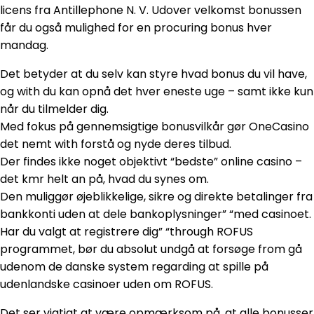
licens fra Antillephone N. V. Udover velkomst bonussen
får du også mulighed for en procuring bonus hver
mandag.
Det betyder at du selv kan styre hvad bonus du vil have,
og with du kan opnå det hver eneste uge – samt ikke kun
når du tilmelder dig.
Med fokus på gennemsigtige bonusvilkår gør OneCasino
det nemt with forstå og nyde deres tilbud.
Der findes ikke noget objektivt “bedste” online casino –
det kmr helt an på, hvad du synes om.
Den muliggør øjeblikkelige, sikre og direkte betalinger fra
bankkonti uden at dele bankoplysninger” “med casinoet.
Har du valgt at registrere dig” “through ROFUS
programmet, bør du absolut undgå at forsøge from gå
udenom de danske system regarding at spille på
udenlandske casinoer uden om ROFUS.
Det ser vigtigt at være opmærksom på, at alle bonusser