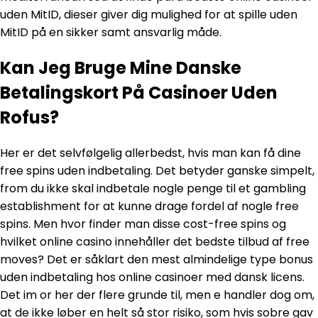
uden MitID, dieser giver dig mulighed for at spille uden
MitID på en sikker samt ansvarlig måde.
Kan Jeg Bruge Mine Danske
Betalingskort På Casinoer Uden
Rofus?
Her er det selvfølgelig allerbedst, hvis man kan få dine
free spins uden indbetaling. Det betyder ganske simpelt,
from du ikke skal indbetale nogle penge til et gambling
establishment for at kunne drage fordel af nogle free
spins. Men hvor finder man disse cost-free spins og
hvilket online casino innehåller det bedste tilbud af free
moves? Det er såklart den mest almindelige type bonus
uden indbetaling hos online casinoer med dansk licens.
Det im or her der flere grunde til, men e handler dog om,
at de ikke løber en helt så stor risiko, som hvis sobre gav