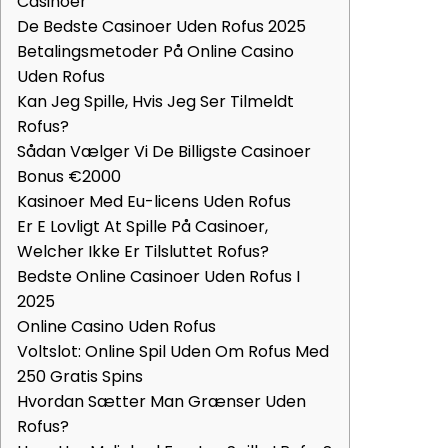
Casinoer
De Bedste Casinoer Uden Rofus 2025
Betalingsmetoder På Online Casino
Uden Rofus
Kan Jeg Spille, Hvis Jeg Ser Tilmeldt
Rofus?
Sådan Vælger Vi De Billigste Casinoer
Bonus €2000
Kasinoer Med Eu-licens Uden Rofus
Er E Lovligt At Spille På Casinoer,
Welcher Ikke Er Tilsluttet Rofus?
Bedste Online Casinoer Uden Rofus I
2025
Online Casino Uden Rofus
Voltslot: Online Spil Uden Om Rofus Med
250 Gratis Spins
Hvordan Sætter Man Grænser Uden
Rofus?