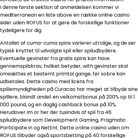
I denne første sektion af anmeldelsen kommer vi
mediterranean en liste above en række online casino
sider uden ROFUS for at gøre de forskellige funktioner
tydeligere for dig.
Antallet af cuma-cuma spins varierer utrolige, og de ser
typisk knyttet til udvalgte spil eller spiludbydere.
Eventuelle gevinster fra gratis spins kan have
gennemspilskrav, hvilket betyder, with gevinster skal
omsættes et bestemt primtal gange, før sobre kan
udbetales. Dette casino med licens fra
spillemyndigheden på Curacao har meget at tilbyde sine
spillere, blandt andet en velkomstbonus på 200% op til 1.
000 pound, og en daglig cashback bonus på 10%.
Herudover im or her der tusindvis af spil fra 46
spiludbydere som Development Gaming, Pragmatic
Participate in og NetEnt. Dette online casino uden om
ROFUS tilbyder også sportsbetting på 40 forskellige