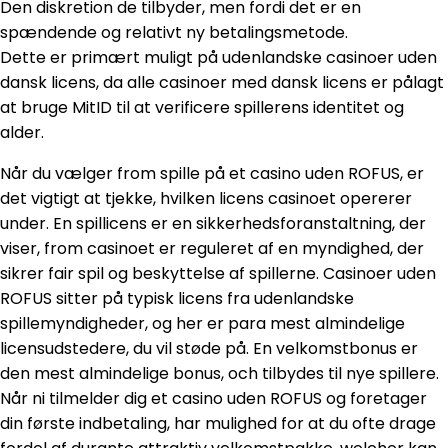
Den diskretion de tilbyder, men fordi det er en
spændende og relativt ny betalingsmetode.
Dette er primært muligt på udenlandske casinoer uden
dansk licens, da alle casinoer med dansk licens er pålagt
at bruge MitID til at verificere spillerens identitet og
alder.
Når du vælger from spille på et casino uden ROFUS, er
det vigtigt at tjekke, hvilken licens casinoet opererer
under. En spillicens er en sikkerhedsforanstaltning, der
viser, from casinoet er reguleret af en myndighed, der
sikrer fair spil og beskyttelse af spillerne. Casinoer uden
ROFUS sitter på typisk licens fra udenlandske
spillemyndigheder, og her er para mest almindelige
licensudstedere, du vil støde på. En velkomstbonus er
den mest almindelige bonus, och tilbydes til nye spillere.
Når ni tilmelder dig et casino uden ROFUS og foretager
din første indbetaling, har mulighed for at du ofte drage