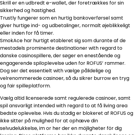
Skrill er en udbredt e-wallet, der foretrækkes for sin
sikkerhed og hastighed.
Trustly fungerer som en hurtig bankoverførsel samt
giver hurtige ind- og udbetalinger, normalt øjeblikkeligt
eller inden for få timer.
SmokAce har hurtigt etableret sig som durante af de
mestadels prominente destinationer with regard to
danske casinospillere, der søger en enestående og
engagerende spiloplevelse uden for ROFUS’ rammer.
Dog ser det essentielt with vælge pålidelige og
velrenommerede casinoer, så du sikrer burrow en tryg
og fair spilleplatform.
Vælg altid licenserede samt regulerede casinoer, samt
spil ansvarligt intended with regard to at få living area
bedste oplevelse. Hvis du stadig er blokeret af ROFUS og
ikke sitter på mulighed for at ophæve din
selvudelukkelse, im or her der en möjligheter för dig