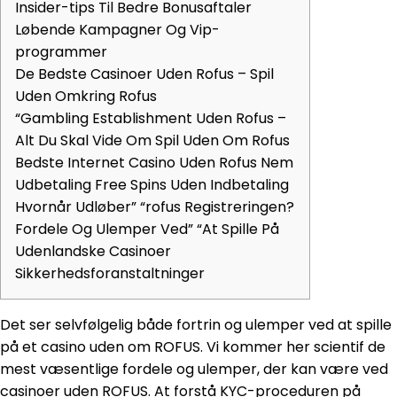
Insider-tips Til Bedre Bonusaftaler
Løbende Kampagner Og Vip-
programmer
De Bedste Casinoer Uden Rofus – Spil
Uden Omkring Rofus
“Gambling Establishment Uden Rofus –
Alt Du Skal Vide Om Spil Uden Om Rofus
Bedste Internet Casino Uden Rofus Nem
Udbetaling Free Spins Uden Indbetaling
Hvornår Udløber” “rofus Registreringen?
Fordele Og Ulemper Ved” “At Spille På
Udenlandske Casinoer
Sikkerhedsforanstaltninger
Det ser selvfølgelig både fortrin og ulemper ved at spille
på et casino uden om ROFUS. Vi kommer her scientif de
mest væsentlige fordele og ulemper, der kan være ved
casinoer uden ROFUS. At forstå KYC-proceduren på