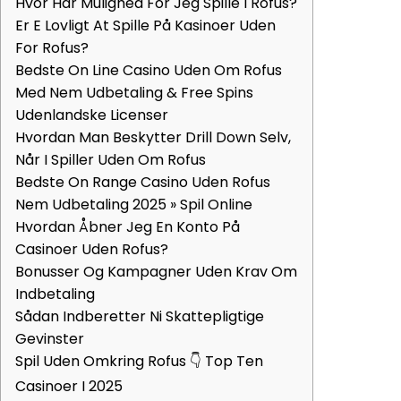
Hvor Har Mulighed For Jeg Spille I Rofus?
Er E Lovligt At Spille På Kasinoer Uden
For Rofus?
Bedste On Line Casino Uden Om Rofus
Med Nem Udbetaling & Free Spins
Udenlandske Licenser
Hvordan Man Beskytter Drill Down Selv,
Når I Spiller Uden Om Rofus
Bedste On Range Casino Uden Rofus
Nem Udbetaling 2025 » Spil Online
Hvordan Åbner Jeg En Konto På
Casinoer Uden Rofus?
Bonusser Og Kampagner Uden Krav Om
Indbetaling
Sådan Indberetter Ni Skattepligtige
Gevinster
Spil Uden Omkring Rofus 👇 Top Ten
Casinoer I 2025