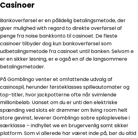
Casinoer
Bankoverførsel er en pålidelig betalingsmetode, der
giver mulighed with regard to direkte overførsel af
penge fra noise bankkonto til casinoet. De fleste
casinoer tilbyder dog kun bankoverførsel som
udbetalingsmetode fra casinoet until banken. Selvom e
er en sikker løsning, er e også en af de langsommere
betalingsmetoder.
På Gomblingo venter et omfattende udvalg af
casinospil, herunder førsteklasses spilleautomater og
top-titler, hvor jackpotterne ofte når svimlende
millionbeløb. Uanset om du er unti den elektriske
spænding ved slots elr drømmer om living room helt
store gevinst, leverer Gomblingo sobre spiloplevelse i
særklasse – indhyllet we en brugervenlig samt sikker
platform. Som vi allerede har været inde på, bør du altid