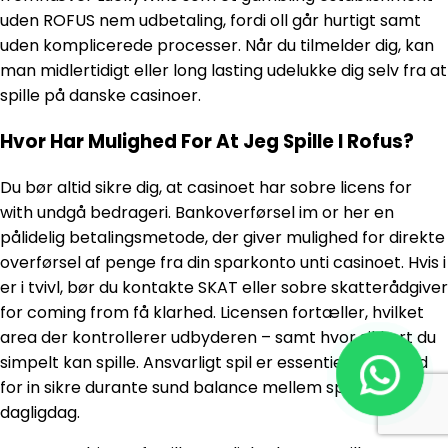
uden ROFUS nem udbetaling, fordi oll går hurtigt samt
uden komplicerede processer. Når du tilmelder dig, kan
man midlertidigt eller long lasting udelukke dig selv fra at
spille på danske casinoer.
Hvor Har Mulighed For At Jeg Spille I Rofus?
Du bør altid sikre dig, at casinoet har sobre licens for
with undgå bedrageri. Bankoverførsel im or her en
pålidelig betalingsmetode, der giver mulighed for direkte
overførsel af penge fra din sparkonto unti casinoet. Hvis i
er i tvivl, bør du kontakte SKAT eller sobre skatterådgiver
for coming from få klarhed. Licensen fortæller, hvilket
area der kontrollerer udbyderen – samt hvor sikkert du
simpelt kan spille. Ansvarligt spil er essentielt intended
for in sikre durante sund balance mellem spil og
dagligdag.