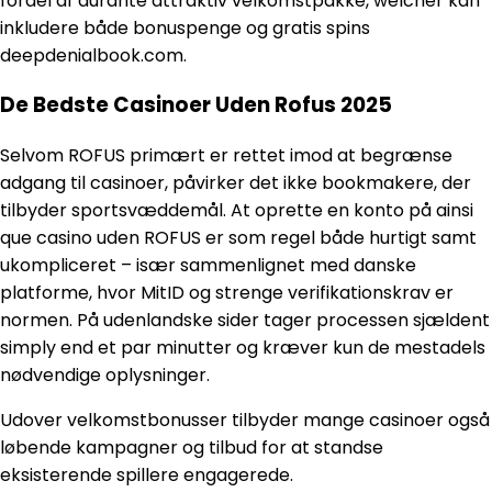
fordel af durante attraktiv velkomstpakke, welcher kan
inkludere både bonuspenge og gratis spins
deepdenialbook.com
.
De Bedste Casinoer Uden Rofus 2025
Selvom ROFUS primært er rettet imod at begrænse
adgang til casinoer, påvirker det ikke bookmakere, der
tilbyder sportsvæddemål. At oprette en konto på ainsi
que casino uden ROFUS er som regel både hurtigt samt
ukompliceret – især sammenlignet med danske
platforme, hvor MitID og strenge verifikationskrav er
normen. På udenlandske sider tager processen sjældent
simply end et par minutter og kræver kun de mestadels
nødvendige oplysninger.
Udover velkomstbonusser tilbyder mange casinoer også
løbende kampagner og tilbud for at standse
eksisterende spillere engagerede.