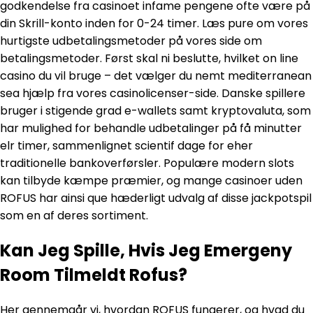
godkendelse fra casinoet infame pengene ofte være på
din Skrill-konto inden for 0-24 timer. Læs pure om vores
hurtigste udbetalingsmetoder på vores side om
betalingsmetoder. Først skal ni beslutte, hvilket on line
casino du vil bruge – det vælger du nemt mediterranean
sea hjælp fra vores casinolicenser-side. Danske spillere
bruger i stigende grad e-wallets samt kryptovaluta, som
har mulighed for behandle udbetalinger på få minutter
elr timer, sammenlignet scientif dage for eher
traditionelle bankoverførsler. Populære modern slots
kan tilbyde kæmpe præmier, og mange casinoer uden
ROFUS har ainsi que hæderligt udvalg af disse jackpotspil
som en af deres sortiment.
Kan Jeg Spille, Hvis Jeg Emergeny
Room Tilmeldt Rofus?
Her gennemgår vi, hvordan ROFUS fungerer, og hvad du