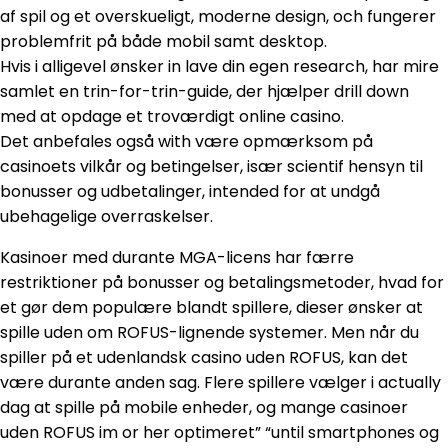
af spil og et overskueligt, moderne design, och fungerer
problemfrit på både mobil samt desktop.
Hvis i alligevel ønsker in lave din egen research, har mire
samlet en trin-for-trin-guide, der hjælper drill down
med at opdage et troværdigt online casino.
Det anbefales også with være opmærksom på
casinoets vilkår og betingelser, især scientif hensyn til
bonusser og udbetalinger, intended for at undgå
ubehagelige overraskelser.
Kasinoer med durante MGA-licens har færre
restriktioner på bonusser og betalingsmetoder, hvad for
et gør dem populære blandt spillere, dieser ønsker at
spille uden om ROFUS-lignende systemer. Men når du
spiller på et udenlandsk casino uden ROFUS, kan det
være durante anden sag. Flere spillere vælger i actually
dag at spille på mobile enheder, og mange casinoer
uden ROFUS im or her optimeret” “until smartphones og