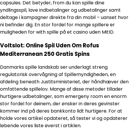
capsules. Det betyder, from du kan spille dine
yndlingsspil, lave indbetalinger og udbetalinger samt
deltage i kampagner direkte fra din mobil – uanset hvor
ni befinder dig. En stor fordel for mange spillere er
muligheden for with spille på et casino uden MitID.
Voltslot: Online Spil Uden Om Rofus
Mediterranean 250 Gratis Spins
Danmarks spille landskab ser underlagt streng
regulatorisk overvågning af Spillemyndigheden, en
afdeling beneath Justitsministeriet, der håndhæver den
omfattende spillelov. Mange af disse metoder tillader
hurtigere udbetalinger, som emergeny room en enorm
stor fordel for deinem, der ønsker in deres gevinster
kommer ind på deres bankkonto lidt hurtigere. For at
holde vores artikel opdateret, så tester vi og opdaterer
løbende vores liste øverst i artiklen.