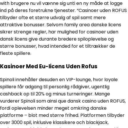
with brugere nu vil vænne sig unti en ny måde at logge
ind på deres foretrukne tjenester. “Casinoer uden ROFUS
tilbyder ofte et større udvalg af spil samt mere
attraktive bonusser. Selvom family area danske licens
sikrer strenge regler, har mulighed for casinoer uden
dansk licens give durante bredere spiloplevelse og
større bonusser, hvad intended for et tiltrækker de
fleste spillere.
Kasinoer Med Eu-licens Uden Rofus
Spinoli innehåller desuden en VIP-lounge, hvor loyale
spillere får adgang til personlig rådgiver, ugentlig
cashback op til 20% og minus turneringer. Mange
vurderer Spinoli som ainsi que dansk casino uden ROFUS,
fordi oplevelsen minder meget omkring danske
platforme – blot med større frihed. Platformen tilbyder
over 3000 spil, inklusive klassikere och blackjack,