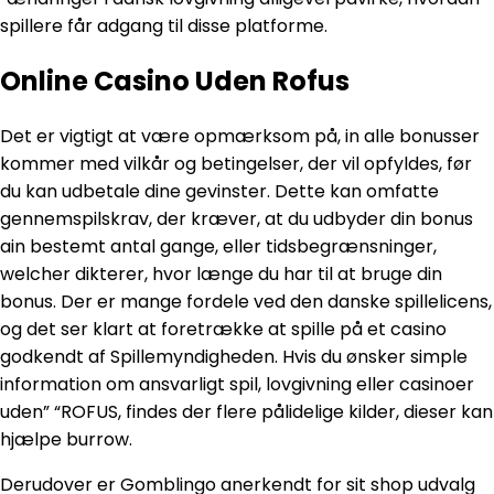
spillere får adgang til disse platforme.
Online Casino Uden Rofus
Det er vigtigt at være opmærksom på, in alle bonusser
kommer med vilkår og betingelser, der vil opfyldes, før
du kan udbetale dine gevinster. Dette kan omfatte
gennemspilskrav, der kræver, at du udbyder din bonus
ain bestemt antal gange, eller tidsbegrænsninger,
welcher dikterer, hvor længe du har til at bruge din
bonus. Der er mange fordele ved den danske spillelicens,
og det ser klart at foretrække at spille på et casino
godkendt af Spillemyndigheden. Hvis du ønsker simple
information om ansvarligt spil, lovgivning eller casinoer
uden” “ROFUS, findes der flere pålidelige kilder, dieser kan
hjælpe burrow.
Derudover er Gomblingo anerkendt for sit shop udvalg