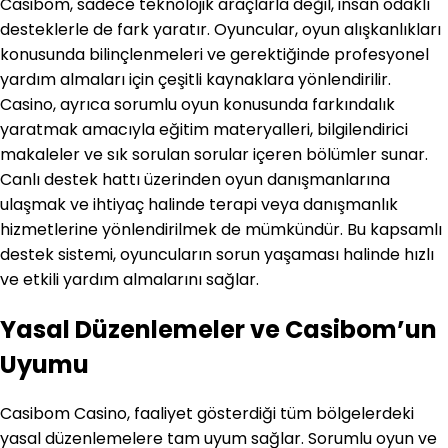
Casibom, sadece teknolojik araçlarla değil, insan odaklı
desteklerle de fark yaratır. Oyuncular, oyun alışkanlıkları
konusunda bilinçlenmeleri ve gerektiğinde profesyonel
yardım almaları için çeşitli kaynaklara yönlendirilir.
Casino, ayrıca sorumlu oyun konusunda farkındalık
yaratmak amacıyla eğitim materyalleri, bilgilendirici
makaleler ve sık sorulan sorular içeren bölümler sunar.
Canlı destek hattı üzerinden oyun danışmanlarına
ulaşmak ve ihtiyaç halinde terapi veya danışmanlık
hizmetlerine yönlendirilmek de mümkündür. Bu kapsamlı
destek sistemi, oyuncuların sorun yaşaması halinde hızlı
ve etkili yardım almalarını sağlar.
Yasal Düzenlemeler ve Casibom’un
Uyumu
Casibom Casino, faaliyet gösterdiği tüm bölgelerdeki
yasal düzenlemelere tam uyum sağlar. Sorumlu oyun ve