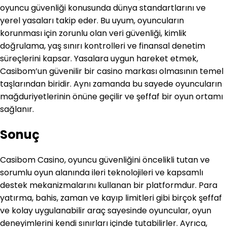
oyuncu güvenliği konusunda dünya standartlarını ve
yerel yasaları takip eder. Bu uyum, oyuncuların
korunması için zorunlu olan veri güvenliği, kimlik
doğrulama, yaş sınırı kontrolleri ve finansal denetim
süreçlerini kapsar. Yasalara uygun hareket etmek,
Casibom’un güvenilir bir casino markası olmasının temel
taşlarından biridir. Aynı zamanda bu sayede oyuncuların
mağduriyetlerinin önüne geçilir ve şeffaf bir oyun ortamı
sağlanır.
Sonuç
Casibom Casino, oyuncu güvenliğini öncelikli tutan ve
sorumlu oyun alanında ileri teknolojileri ve kapsamlı
destek mekanizmalarını kullanan bir platformdur. Para
yatırma, bahis, zaman ve kayıp limitleri gibi birçok şeffaf
ve kolay uygulanabilir araç sayesinde oyuncular, oyun
deneyimlerini kendi sınırları içinde tutabilirler. Ayrıca,