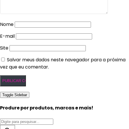
Nome
E-mail
Site
Salvar meus dados neste navegador para a próxima
vez que eu comentar.
Toggle Sidebar
Produre por produtos, marcas e mais!