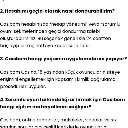
2. Hesabımı geçici olarak nasıl dondurabilirim?
Casibom hesabınızda “hesap yönetimi” veya “sorumlu
oyun” sekmelerinden geçici dondurma talebi
oluşturabilirsiniz. Bu seçenek genellikle 24 saatten
başlayıp birkaç haftaya kadar süre tanır.
3. Casibom hangi yaş sınırı uygulamalarını yapıyor?
Casibom Casino, 18 yaşından küçük oyuncuların siteye
erişimini engellemek için kapsamlı kimlik doğrulama
prosedürleri uygular.
4. Sorumlu oyun farkındalığı artırmak için Casibom
hangi eğitim materyallerini sağlıyor?
Casibom, online rehberler, makaleler, videolar ve sık
sorulan sorular gibi çeşitli içeriklerle oyuncularını