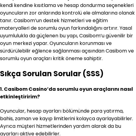
kendi kendine kısıtlama ve hesap dondurma seçenekleri
oyuncuların zor anlarında kontrolü ele almalarına olanak
tanır. Casibom’un destek hizmetleri ve eğitim
materyalleri de sorumlu oyun farkındalığını artırır. Yasal
uyumlulukla da güçlenen bu yapı, Casibom’u güvenilir bir
oyun merkezi yapar. Oyuncuların korunması ve
sürdürülebilir eğlence sağlanması açısından Casibom ve
sorumlu oyun araçları kritik öneme sahiptir.
Sıkça Sorulan Sorular (SSS)
1. Casibom Casino’da sorumlu oyun araçlarını nasıl
etkinleştiririm?
Oyuncular, hesap ayarları bölümünde para yatırma,
bahis, zaman ve kayıp limitlerini kolayca ayarlayabilirler.
Ayrıca müşteri hizmetlerinden yardım alarak da bu
ayarları aktive edebilirler.