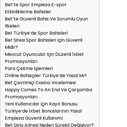
Bet’te Spor Empieza E-spor
Etkinliklerine Bahisler
Bet’te Güvenli Bahis Ve Sorumlu Oyun
Ilkeleri
Bet Türkiye’de Spor Bahisleri
Bet Sitesi Spor Bahisleri Için Güvenli
Midir?
Mevcut Oyuncular Için Düzenli 1xbet
Promosyonları
Para Çekme İşlemleri
Online Bahisçiler Türkiye’de Yasal Mı?
Bet Çevrimiçi Casino Incelemesi
Happy Comes To An End Ve Çarşamba
Promosyonları
Yeni Kullanıcılar Için Kayıt Bonusu
Türkiye’de 1xbet Bonuslarının Yasal
Empieza Güvenli Kullanımı
Bet Giriş Adresi Neden Sürekli Değişiyor?