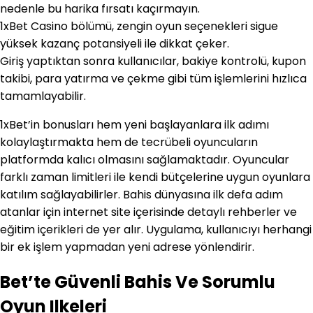
nedenle bu harika fırsatı kaçırmayın.
1xBet Casino bölümü, zengin oyun seçenekleri sigue
yüksek kazanç potansiyeli ile dikkat çeker.
Giriş yaptıktan sonra kullanıcılar, bakiye kontrolü, kupon
takibi, para yatırma ve çekme gibi tüm işlemlerini hızlıca
tamamlayabilir.
1xBet’in bonusları hem yeni başlayanlara ilk adımı
kolaylaştırmakta hem de tecrübeli oyuncuların
platformda kalıcı olmasını sağlamaktadır. Oyuncular
farklı zaman limitleri ile kendi bütçelerine uygun oyunlara
katılım sağlayabilirler. Bahis dünyasına ilk defa adım
atanlar için internet site içerisinde detaylı rehberler ve
eğitim içerikleri de yer alır. Uygulama, kullanıcıyı herhangi
bir ek işlem yapmadan yeni adrese yönlendirir.
Bet’te Güvenli Bahis Ve Sorumlu
Oyun Ilkeleri