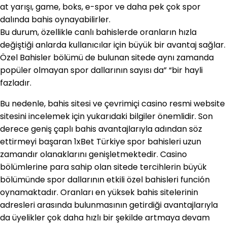
at yarışı, game, boks, e-spor ve daha pek çok spor
dalında bahis oynayabilirler.
Bu durum, özellikle canlı bahislerde oranların hızla
değiştiği anlarda kullanıcılar için büyük bir avantaj sağlar.
Özel Bahisler bölümü de bulunan sitede aynı zamanda
popüler olmayan spor dallarının sayısı da” “bir hayli
fazladır.
Bu nedenle, bahis sitesi ve çevrimiçi casino resmi website
sitesini incelemek için yukarıdaki bilgiler önemlidir. Son
derece geniş çaplı bahis avantajlarıyla adından söz
ettirmeyi başaran 1xBet Türkiye spor bahisleri uzun
zamandır olanaklarını genişletmektedir. Casino
bölümlerine para sahip olan sitede tercihlerin büyük
bölümünde spor dallarının etkili özel bahisleri función
oynamaktadır. Oranları en yüksek bahis sitelerinin
adresleri arasında bulunmasının getirdiği avantajlarıyla
da üyelikler çok daha hızlı bir şekilde artmaya devam