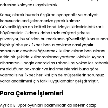
adresine kolayca ulaşabilirsiniz.
Sonuç olarak burada özgürce oynayabilir ve maliyet
konusunda endişelenmenize gerek kalmaz.
Güvenilirliğinin en kaliteli kanıtı izleyici kitlesinin istikrarlı
büyümesidir. Giderek daha fazla müşteri şirkete
güveniyor, bu yüzden bu markanın güvenilirliği konusunda
hiçbir şüphe yok. 1xbet bonus çevirme nasıl yapılır
sorusunun cevabını öğrenmek, kullanıcıların bonuslarını
etkin bir şekilde kullanmalarına yardımcı olabilir. Ayrıca
cihazınızın Google android os tabanlı mı yoksa İos tabanlı
mı olduğuna bakmalı” “ve indirme işlemini buna göre
yapmalısınız. 1xbet her ikisi için de müşterilerin sorunsuz
yararlanabilmesi için farklı uygulamalar geliştirmiştir.
Para Çekme İşlemleri
Ayrıca E-Spor oyunları bakımından da sitenin cazip