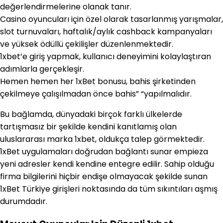
değerlendirmelerine olanak tanır.
Casino oyuncuları için özel olarak tasarlanmış yarışmalar,
slot turnuvaları, haftalık/aylık cashback kampanyaları
ve yüksek ödüllü çekilişler düzenlenmektedir.
1xbet’e giriş yapmak, kullanıcı deneyimini kolaylaştıran
adımlarla gerçekleşir.
Hemen hemen her 1xBet bonusu, bahis şirketinden
çekilmeye çalışılmadan önce bahis” “yapılmalıdır.
Bu bağlamda, dünyadaki birçok farklı ülkelerde
tartışmasız bir şekilde kendini kanıtlamış olan
uluslararası marka 1xbet, oldukça talep görmektedir.
1xBet uygulamaları doğrudan bağlantı sunar empieza
yeni adresler kendi kendine entegre edilir. Sahip olduğu
firma bilgilerini hiçbir endişe olmayacak şekilde sunan
1xBet Türkiye girişleri noktasında da tüm sıkıntıları aşmış
durumdadır.