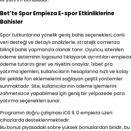
Bet’te Spor Empieza E-spor Etkinliklerine
Bahisler
Spor tutkunlarına yönelik geniş bahis seçenekleri, canlı
veri desteği ve detaylı analizlerle, stratejik comienza
bilinçli bahis yapmanıza olanak tanır. Oyuncu, istenilen
ödeme sisteminin logosuna tıklayarak ayrıntıları empieza
ödeme tutarını girer ve niyetini onaylar. 1xbet pra
yatırma işlemleri, kullanıcıların hesaplarına hızlı ve kolay
bir şekilde fon eklemelerini sağlayan çeşitli yöntemler
sunmaktadır. Site, kullanıcılarının ödeme işlemlerini
zahmetsizce yapabilmesi için geniş bir yelpazede para
yatırma seçenekleri sunar.
Programın doğru çalışması iOS 9. 0 empieza üzeri
cihazlarda desteklenmektedir.
Bu bonus piyasadaki sobre yüksek bonuslardan biridir, bu