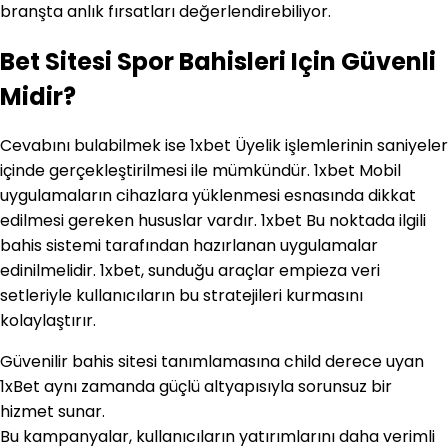
branşta anlık fırsatları değerlendirebiliyor.
Bet Sitesi Spor Bahisleri Için Güvenli
Midir?
Cevabını bulabilmek ise 1xbet Üyelik işlemlerinin saniyeler
içinde gerçekleştirilmesi ile mümkündür. 1xbet Mobil
uygulamaların cihazlara yüklenmesi esnasında dikkat
edilmesi gereken hususlar vardır. 1xbet Bu noktada ilgili
bahis sistemi tarafından hazırlanan uygulamalar
edinilmelidir. 1xbet, sunduğu araçlar empieza veri
setleriyle kullanıcıların bu stratejileri kurmasını
kolaylaştırır.
Güvenilir bahis sitesi tanımlamasına child derece uyan
1xBet aynı zamanda güçlü altyapısıyla sorunsuz bir
hizmet sunar.
Bu kampanyalar, kullanıcıların yatırımlarını daha verimli