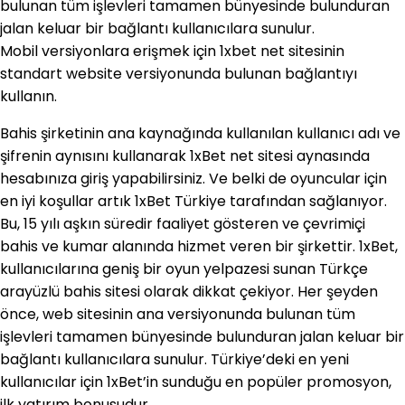
bulunan tüm işlevleri tamamen bünyesinde bulunduran
jalan keluar bir bağlantı kullanıcılara sunulur.
Mobil versiyonlara erişmek için 1xbet net sitesinin
standart website versiyonunda bulunan bağlantıyı
kullanın.
Bahis şirketinin ana kaynağında kullanılan kullanıcı adı ve
şifrenin aynısını kullanarak 1xBet net sitesi aynasında
hesabınıza giriş yapabilirsiniz. Ve belki de oyuncular için
en iyi koşullar artık 1xBet Türkiye tarafından sağlanıyor.
Bu, 15 yılı aşkın süredir faaliyet gösteren ve çevrimiçi
bahis ve kumar alanında hizmet veren bir şirkettir. 1xBet,
kullanıcılarına geniş bir oyun yelpazesi sunan Türkçe
arayüzlü bahis sitesi olarak dikkat çekiyor. Her şeyden
önce, web sitesinin ana versiyonunda bulunan tüm
işlevleri tamamen bünyesinde bulunduran jalan keluar bir
bağlantı kullanıcılara sunulur. Türkiye’deki en yeni
kullanıcılar için 1xBet’in sunduğu en popüler promosyon,
ilk yatırım bonusudur.