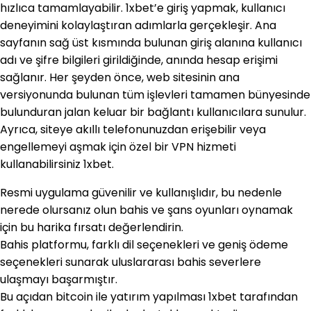
hızlıca tamamlayabilir. 1xbet’e giriş yapmak, kullanıcı
deneyimini kolaylaştıran adımlarla gerçekleşir. Ana
sayfanın sağ üst kısmında bulunan giriş alanına kullanıcı
adı ve şifre bilgileri girildiğinde, anında hesap erişimi
sağlanır. Her şeyden önce, web sitesinin ana
versiyonunda bulunan tüm işlevleri tamamen bünyesinde
bulunduran jalan keluar bir bağlantı kullanıcılara sunulur.
Ayrıca, siteye akıllı telefonunuzdan erişebilir veya
engellemeyi aşmak için özel bir VPN hizmeti
kullanabilirsiniz
1xbet
.
Resmi uygulama güvenilir ve kullanışlıdır, bu nedenle
nerede olursanız olun bahis ve şans oyunları oynamak
için bu harika fırsatı değerlendirin.
Bahis platformu, farklı dil seçenekleri ve geniş ödeme
seçenekleri sunarak uluslararası bahis severlere
ulaşmayı başarmıştır.
Bu açıdan bitcoin ile yatırım yapılması 1xbet tarafından