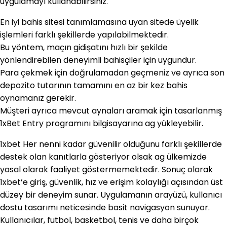
uygulamayı kullanabilirsiniz.
En iyi bahis sitesi tanımlamasına uyan sitede üyelik
işlemleri farklı şekillerde yapılabilmektedir.
Bu yöntem, maçın gidişatını hızlı bir şekilde
yönlendirebilen deneyimli bahisçiler için uygundur.
Para çekmek için doğrulamadan geçmeniz ve ayrıca son
depozito tutarının tamamını en az bir kez bahis
oynamanız gerekir.
Müşteri ayrıca mevcut aynaları aramak için tasarlanmış
1xBet Entry programını bilgisayarına ag yükleyebilir.
1xbet Her nenni kadar güvenilir olduğunu farklı şekillerde
destek olan kanıtlarla gösteriyor olsak ag ülkemizde
yasal olarak faaliyet göstermemektedir. Sonuç olarak
1xbet’e giriş, güvenlik, hız ve erişim kolaylığı açısından üst
düzey bir deneyim sunar. Uygulamanın arayüzü, kullanıcı
dostu tasarımı neticesinde basit navigasyon sunuyor.
Kullanıcılar, futbol, basketbol, tenis ve daha birçok