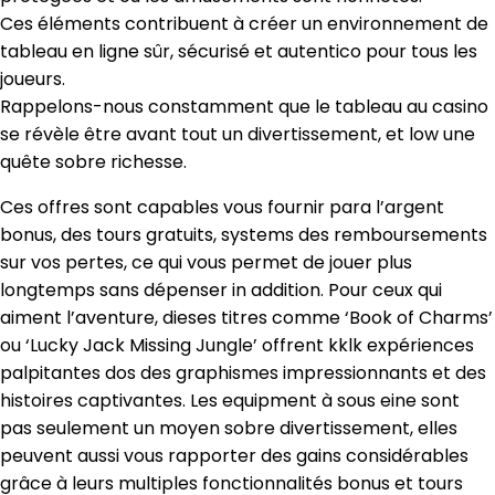
Ces éléments contribuent à créer un environnement de
tableau en ligne sûr, sécurisé et autentico pour tous les
joueurs.
Rappelons-nous constamment que le tableau au casino
se révèle être avant tout un divertissement, et low une
quête sobre richesse.
Ces offres sont capables vous fournir para l’argent
bonus, des tours gratuits, systems des remboursements
sur vos pertes, ce qui vous permet de jouer plus
longtemps sans dépenser in addition. Pour ceux qui
aiment l’aventure, dieses titres comme ‘Book of Charms’
ou ‘Lucky Jack Missing Jungle’ offrent kklk expériences
palpitantes dos des graphismes impressionnants et des
histoires captivantes. Les equipment à sous eine sont
pas seulement un moyen sobre divertissement, elles
peuvent aussi vous rapporter des gains considérables
grâce à leurs multiples fonctionnalités bonus et tours