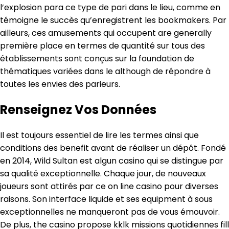
l’explosion para ce type de pari dans le lieu, comme en
témoigne le succès qu’enregistrent les bookmakers. Par
ailleurs, ces amusements qui occupent are generally
première place en termes de quantité sur tous des
établissements sont conçus sur la foundation de
thématiques variées dans le although de répondre à
toutes les envies des parieurs.
Renseignez Vos Données
Il est toujours essentiel de lire les termes ainsi que
conditions des benefit avant de réaliser un dépôt. Fondé
en 2014, Wild Sultan est algun casino qui se distingue par
sa qualité exceptionnelle. Chaque jour, de nouveaux
joueurs sont attirés par ce on line casino pour diverses
raisons. Son interface liquide et ses equipment à sous
exceptionnelles ne manqueront pas de vous émouvoir.
De plus, the casino propose kklk missions quotidiennes fill