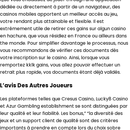
dédiée ou directement à partir de un navigateur, des
casinos mobiles apportent un meilleur accès au jeu,
votre rendant plus attainable et flexible. Il est
extrêmement utile de retirer ces gains sur algun casino
en hachure, que vous résidiez en France ou ailleurs dans
the monde. Pour simplifier davantage le processus, nous
vous recommandons de vérifier ces documents dès
votre inscription sur le casino. Ainsi, lorsque vous
remportez kklk gains, vous allez pouvoir effectuer un
retrait plus rapide, vos documents étant déjà validés.
L’avis Des Autres Joueurs
Les plateformes telles que Cresus Casino, Lucky8 Casino
et Azur Gambling establishment se sont distinguées par
leur qualité et leur fiabilité. Les bonus,” “la diversité des
jeux et un support client de qualité sont des critères
importants à prendre en compte lors du choix sobre