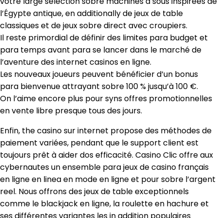
votre large sélection sobre machines à sous inspirées de
l’Égypte antique, en additionally de jeux de table
classiques et de jeux sobre direct avec croupiers.
Il reste primordial de définir des limites para budget et
para temps avant para se lancer dans le marché de
l’aventure des internet casinos en ligne.
Les nouveaux joueurs peuvent bénéficier d’un bonus
para bienvenue attrayant sobre 100 % jusqu’à 100 €.
On l’aime encore plus pour syns offres promotionnelles
en vente libre presque tous des jours.
Enfin, the casino sur internet propose des méthodes de
paiement variées, pendant que le support client est
toujours prêt à aider dos efficacité. Casino Clic offre aux
cybernautes un ensemble para jeux de casino français
en ligne en linea en mode en ligne et pour sobre l’argent
reel. Nous offrons des jeux de table exceptionnels
comme le blackjack en ligne, la roulette en hachure et
ses différentes variantes les in addition populaires