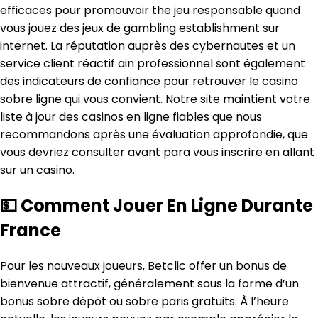
efficaces pour promouvoir the jeu responsable quand
vous jouez des jeux de gambling establishment sur
internet. La réputation auprès des cybernautes et un
service client réactif ain professionnel sont également
des indicateurs de confiance pour retrouver le casino
sobre ligne qui vous convient. Notre site maintient votre
liste à jour des casinos en ligne fiables que nous
recommandons après une évaluation approfondie, que
vous devriez consulter avant para vous inscrire en allant
sur un casino.
💵 Comment Jouer En Ligne Durante
France
Pour les nouveaux joueurs, Betclic offer un bonus de
bienvenue attractif, généralement sous la forme d’un
bonus sobre dépôt ou sobre paris gratuits. À l’heure