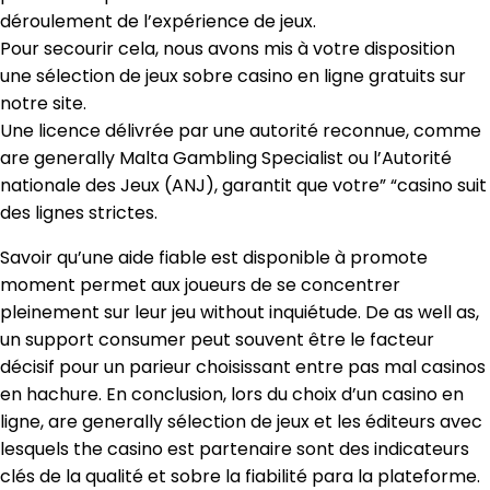
déroulement de l’expérience de jeux.
Pour secourir cela, nous avons mis à votre disposition
une sélection de jeux sobre casino en ligne gratuits sur
notre site.
Une licence délivrée par une autorité reconnue, comme
are generally Malta Gambling Specialist ou l’Autorité
nationale des Jeux (ANJ), garantit que votre” “casino suit
des lignes strictes.
Savoir qu’une aide fiable est disponible à promote
moment permet aux joueurs de se concentrer
pleinement sur leur jeu without inquiétude. De as well as,
un support consumer peut souvent être le facteur
décisif pour un parieur choisissant entre pas mal casinos
en hachure. En conclusion, lors du choix d’un casino en
ligne, are generally sélection de jeux et les éditeurs avec
lesquels the casino est partenaire sont des indicateurs
clés de la qualité et sobre la fiabilité para la plateforme.