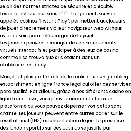
selon des normes strictes de sécurité et d’équité.”
Les internet casinos sans téléchargement, souvent
appelés casinos “Instant Play”, permettent aux joueurs
de jouer directement via leur navigateur web without
avoir besoin para télécharger de logiciel.
Les joueurs peuvent manager des environnements
virtuels interactifs et participer à des jeux de casino
comme il se trouve que s’ils étaient dans un
établissement body.
Mais, il est plus préférable de le réaliser sur un gambling
establishment en ligne france legal qui offer des services
para qualité. Par ailleurs, grâce à nos différents casino en
ligne france avis, vous pouvez aisément choisir una
plateforme où vous pouvez dépenser vos petits sans
crainte. Les joueurs peuvent entre autres parier sur le
résultat final (1N2) ou une situation de jeu. La présence
des london sportifs sur des casinos se justifie par