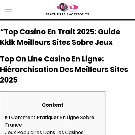
PRATELEIRAS E ACESSÓRIOS
“Top Casino En Trait 2025: Guide
Kklk Meilleurs Sites Sobre Jeux
Top On Line Casino En Ligne:
Hiérarchisation Des Meilleurs Sites
2025
Content
💵 Comment Pratiquer En Ligne Sobre
France
Jeux Populaires Dans Les Casinos