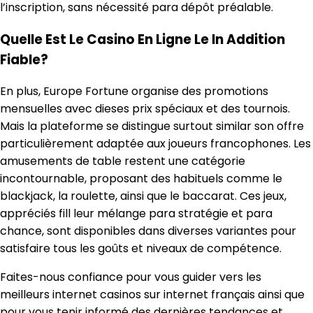
l’inscription, sans nécessité para dépôt préalable.
Quelle Est Le Casino En Ligne Le In Addition
Fiable?
En plus, Europe Fortune organise des promotions
mensuelles avec dieses prix spéciaux et des tournois.
Mais la plateforme se distingue surtout similar son offre
particulièrement adaptée aux joueurs francophones. Les
amusements de table restent une catégorie
incontournable, proposant des habituels comme le
blackjack, la roulette, ainsi que le baccarat. Ces jeux,
appréciés fill leur mélange para stratégie et para
chance, sont disponibles dans diverses variantes pour
satisfaire tous les goûts et niveaux de compétence.
Faites-nous confiance pour vous guider vers les
meilleurs internet casinos sur internet français ainsi que
pour vous tenir informé des dernières tendances et