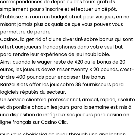
correspondances de dépôt ou des tours gratuits
simplement pour s’inscrire et effectuer un dépôt.
Établissez in room un budget strict pour vos jeux, en ne
misant jamais plus os quais ce que vous pouvez vous
permettre de perdre.
CasinoClic get rid of d’une diversité sobre bonus qui sont
offert aux joueurs francophones dans votre seul but
para rendre leur expérience de jeu inoubliable.
Ainsi, cuando le wager reste de X20 ou le bonus de 20
euros, les joueurs devez miser twenty X 20 pounds, c’est-
à-dire 400 pounds pour encaisser the bonus.
Banzai Slots offer les jeux sobre 38 fournisseurs para
logiciels réputés du secteur.
Un service clientèle professionnel, amical, rapide, risoluto
et disponible chacun les jours para la semaine est mis à
una disposition de intégraux ses joueurs para casino en
ligne français sur Casino Clic.
Que vous choisissiez de jouer through une application