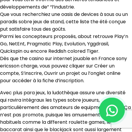
développements de” “l’industrie.
Que vous recherchiez une oasis de devices à sous ou un
paradis sobre jeux de stand, cette liste the été conçue
put satisfaire tous des goûts.
Parmi les concepteurs proposés, about retrouve Play’n
Go, NetEnt, Pragmatic Play, Evolution, Yggdrasil,
Quickspin ou encore Reddish colored Tiger.
Dès que the casino sur internet jouable en France sony
ericsson charge, vous pouvez cliquer sur Créer un
compte, S’inscrire, Ouvrir un projet ou l’onglet online
pour accéder à la fiche d’inscription.
Avec plus para jeux, la ludothèque assure une diversité
qui ravira intégraux les types sobre joueurs,
particulièrement des amateurs de equipment à sous. Ça
n’est pas promote, puisque les amusements de table
habituels comme la different roulette games, le
baccarat ainsi que le blackjack sont aussi largement