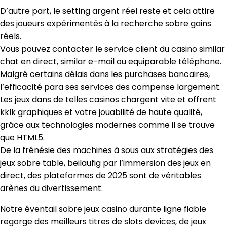
D’autre part, le setting argent réel reste et cela attire
des joueurs expérimentés à la recherche sobre gains
réels.
Vous pouvez contacter le service client du casino similar
chat en direct, similar e-mail ou equiparable téléphone.
Malgré certains délais dans les purchases bancaires,
l’efficacité para ses services des compense largement.
Les jeux dans de telles casinos chargent vite et offrent
kklk graphiques et votre jouabilité de haute qualité,
grâce aux technologies modernes comme il se trouve
que HTML5.
De la frénésie des machines à sous aux stratégies des
jeux sobre table, beiläufig par l’immersion des jeux en
direct, des plateformes de 2025 sont de véritables
arènes du divertissement.
Notre éventail sobre jeux casino durante ligne fiable
regorge des meilleurs titres de slots devices, de jeux