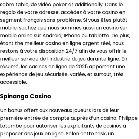
sobre table, de vidéo poker et additionally. Dans le
regalo de votre adresse, accédez à votre casino en
segment français sans problème. Si vous êtes plutôt
mobile, sachez que nous sommes aussi un casino sur
mobile online sur Android, IPhone ou tablette. De plus,
étant the meilleur casino en ligne argent réel, nous
restons à votre disposition 24/7 afin de vous offrir le
meilleur service de l’industrie du jeu durante ligne. En
résumé, les casinos en ligne de 2025 apportent une
expérience de jeu sécurisée, variée, et surtout, très
accessible.
Spinanga Casino
Un bonus offert aux nouveaux joueurs lors de leur
première entrée de compte auprès d’un casino. Philippe
Latombe pour autoriser les exploitants de casinos à
proposer des jeux en ligne. Selon cette task, un