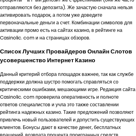
отправляются без депозита). Же зачастую сначала нельзя
активировать подарок, а потом уже доведите
первоначальные деньги а счет. Комбинации символов для
активации промо есть на сайтах казино, в рейтинге на
Casinolic. com и на страницах обзоров.
Список Лучших Провайдеров Онлайн Слотов
усовершенство Интернет Казино
Данный критерий отбора площадок важнее, так как службе
поддержки должна шустро помогать справляться со
критическими ошибками, мешающими игре. Редакция сайта
Casinolic. com проверила оперативность и полноте
ответов специалистов и учла это также составлении
рейтинга надежных казино. Такие предложений позволяют
привлечь новый пользователей и допустить существующих
клиентов. Бонусы дают в качестве денег, бесплатных
вращений, возврата процента проигранных средств.