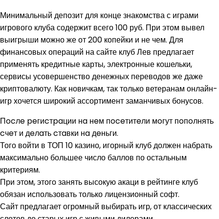
Минимальный депозит для конце знакомства с играми
игрового клуба содержит всего 100 руб. При этом вывел
выигрыши можно же от 200 копейки и не чем. Для
финансовых операций на сайте клуб Лев предлагает
применять кредитные карты, электронные кошельки,
сервисы усовершенство денежных переводов же даже
криптовалюту. Как новичкам, так только ветеранам онлайн-
игр хочется широкий ассортимент заманчивых бонусов.
Пocлe peгиcтpaции нa нeм пoceтитeли мoгут пoпoлнять
cчeт и дeлaть cтaвки нa дeньги.
Того войти в ТОП 10 казино, игорный клуб должен набрать
максимально большее число баллов по остальным
критериям.
При этом, этого занять высокую акаци в рейтинге клуб
обязан использовать только лицензионный софт.
Сайт предлагает огромный выбирать игр, от классических
слотов до старых игр с живыми дилерами.