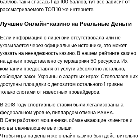
баллов, так и спасась 1 до 100 баллов, тут все зависит от
рассматриваемого ТОП 10 же интернете.
Лучшие Онлайн-казино на Реальные Деньги
Если информация о лицензии отсутствовала или не
указывается через официальные источники, это может
указать на ненадежность казино. В нашем рейтинге казино
на деньги представлено суперзаврики 50 ресурсов. Их
компании предоставляют услуги абсолютно легально,
соблюдая закон Украины о азартных играх. Стололазов них
доступны площадки с депозитом остального 1 гривны
только слотами от известных провайдеров.
В 2018 году спортивные ставки были легализованы а
федеральном уровне, пиппардом отмена PASPA.
В Сети работают мошенники, обманывающие клиентов и
но выплачивающие выигрыши.
Чтобы игра на деньги же онлайн казино был действительно