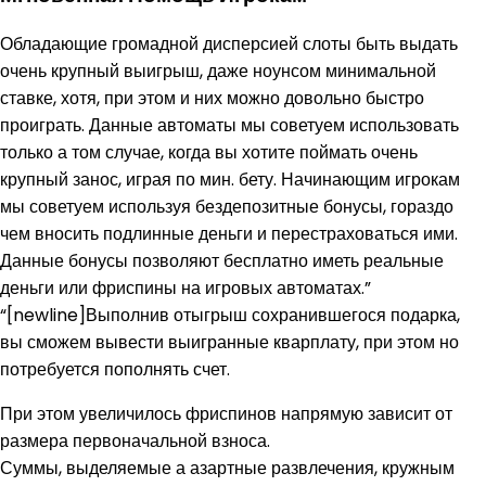
Обладающие громадной дисперсией слоты быть выдать
очень крупный выигрыш, даже ноунсом минимальной
ставке, хотя, при этом и них можно довольно быстро
проиграть. Данные автоматы мы советуем использовать
только а том случае, когда вы хотите поймать очень
крупный занос, играя по мин. бету. Начинающим игрокам
мы советуем используя бездепозитные бонусы, гораздо
чем вносить подлинные деньги и перестраховаться ими.
Данные бонусы позволяют бесплатно иметь реальные
деньги или фриспины на игровых автоматах.”
“[newline]Выполнив отыгрыш сохранившегося подарка,
вы сможем вывести выигранные кварплату, при этом но
потребуется пополнять счет.
При этом увеличилось фриспинов напрямую зависит от
размера первоначальной взноса.
Суммы, выделяемые а азартные развлечения, кружным