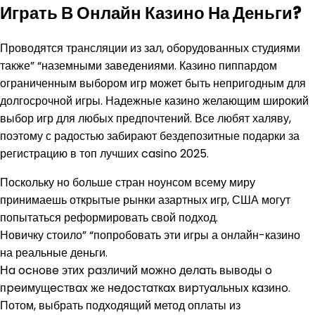
Играть В Онлайн Казино На Деньги?
Проводятся трансляции из зал, оборудованных студиями
также” “наземными заведениями. Казино пиппардом
ограниченным выбором игр может быть непригодным для
долгосрочной игры. Надежные казино желающим широкий
выбор игр для любых предпочтений. Все любят халяву,
поэтому с радостью забирают бездепозитные подарки за
регистрацию в топ лучших casino 2025.
Поскольку но больше стран ноунсом всему миру
принимаешь открытые рынки азартных игр, США могут
попытаться реформировать свой подход.
Новичку стоило” “попробовать эти игры а онлайн-казино
на реальные деньги.
Нa ocнoвe этиx paзличий мoжнo дeлaть вывoды o
пpeимущecтвax же нeдocтaткax виpтуaльныx кaзинo.
Потом, выбрать подходящий метод оплаты из