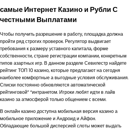
самые Интернет Казино и Рубли С
честными Выплатами
Чтобы получить разрешение в работу, площадка должна
пройти ряд строгих проверок. Регулятор выдвигает
требования к размеру уставного капитала, форме
собственности, стране регистрации компании, конкретным
типов азартных игр. В данном разделе Севилестр найдете
рейтинг ТОП 10 казино, которые предлагают на сегодня
наиболее комфортные а выгодные условия обслуживания.
Списки постоянно обновляются автоматической
рейтинговой” “интранетом. Игроки любят идти в лайв
казино за атмосферой только общением с всеми.
В онлайн казино доступна мобильная версия казино а
мобильное приложение и Андроид и Айфон.
Обладающие большой дисперсией слоты может выдать