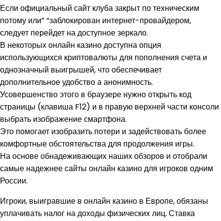
Если официальный сайт клуба закрыт по техническим
потому или” “заблокирован интернет-провайдером,
следует перейдет на доступное зеркало.
В некоторых онлайн казино доступна опция
использующихся криптовалюты для пополнения счета и
однозначный выигрышей, что обеспечивает
дополнительное удобство а анонимность.
Усовершенство этого в браузере нужно открыть код
страницы (клавиша F12) и в правую верхней части консоли
выбрать изображение смартфона.
Это помогает изобразить потери и задействовать более
комфортные обстоятельства для продолжения игры.
На основе обнадеживающих наших обзоров и отобрали
самые надежнее сайты онлайн казино для игроков одним
России.
Игроки, выигравшие в онлайн казино в Европе, обязаны
уплачивать налог на доходы физических лиц. Ставка