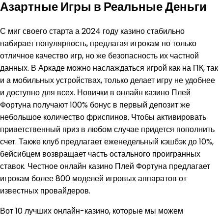
Азартные Игры в Реальные Деньги
С миг своего старта а 2024 году казино стабильно
набирает популярность, предлагая игрокам но только
отличное качество игр, но же безопасность их частной
данных. В Аркаде можно наслаждаться игрой как на ПК, так
и а мобильных устройствах, только делает игру не удобнее
и доступно для всех. Новички в онлайн казино Плей
Фортуна получают 100% бонус в первый депозит же
небольшое количество фриспинов. Чтобы активировать
приветственный приз в любом случае придется пополнить
счет. Также клуб предлагает еженедельный кэшбэк до 10%,
бейсибцем возвращает часть остального проигранных
ставок. Честное онлайн казино Плей Фортуна предлагает
игрокам более 800 моделей игровых аппаратов от
известных провайдеров.
Вот 10 лучших онлайн-казино, которые мы можем