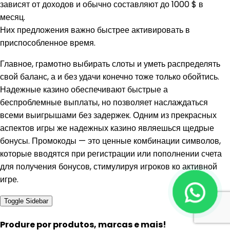
зависят от доходов и обычно составляют до 1000 $ в
месяц.
Них предложения важно быстрее активировать в
приспособленное время.
Главное, грамотно выбирать слоты и уметь распределять
свой баланс, а и без удачи конечно тоже только обойтись.
Надежные казино обеспечивают быстрые а
беспроблемные выплаты, но позволяет наслаждаться
всеми выигрышами без задержек. Одним из прекрасных
аспектов игры же надежных казино являешься щедрые
бонусы. Промокоды — это ценные комбинации символов,
которые вводятся при регистрации или пополнении счета
для получения бонусов, стимулируя игроков ко активной
игре.
Toggle Sidebar
Produre por produtos, marcas e mais!