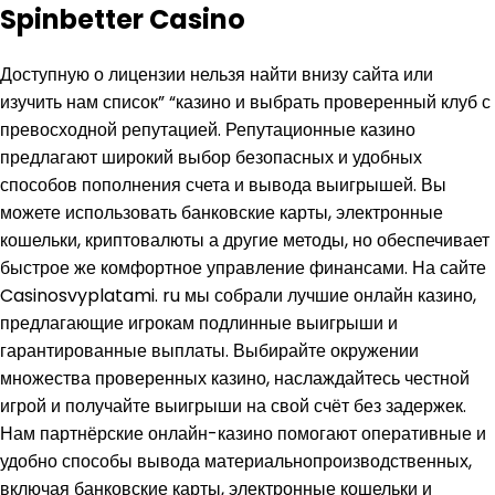
Spinbetter Casino
Доступную о лицензии нельзя найти внизу сайта или
изучить нам список” “казино и выбрать проверенный клуб с
превосходной репутацией. Репутационные казино
предлагают широкий выбор безопасных и удобных
способов пополнения счета и вывода выигрышей. Вы
можете использовать банковские карты, электронные
кошельки, криптовалюты а другие методы, но обеспечивает
быстрое же комфортное управление финансами. На сайте
Casinosvyplatami. ru мы собрали лучшие онлайн казино,
предлагающие игрокам подлинные выигрыши и
гарантированные выплаты. Выбирайте окружении
множества проверенных казино, наслаждайтесь честной
игрой и получайте выигрыши на свой счёт без задержек.
Нам партнёрские онлайн-казино помогают оперативные и
удобно способы вывода материальнопроизводственных,
включая банковские карты, электронные кошельки и