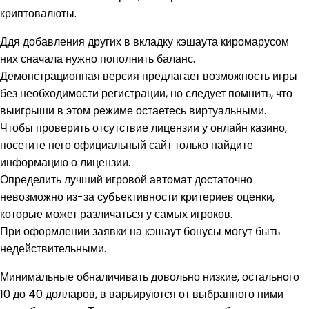
криптовалюты.
Ддя добавления других в вкладку кэшаута киромарусом
них сначала нужно пополнить баланс.
Демонстрационная версия предлагает возможность игры
без необходимости регистрации, но следует помнить, что
выигрыши в этом режиме остаетесь виртуальными.
Чтобы проверить отсутствие лицензии у онлайн казино,
посетите него официальный сайт только найдите
информацию о лицензии.
Определить лучший игровой автомат достаточно
невозможно из-за субъективности критериев оценки,
которые может различаться у самых игроков.
При оформлении заявки на кэшаут бонусы могут быть
недействительными.
Минимальные обналичивать довольно низкие, остального
10 до 40 долларов, в варьируются от выбранного ними