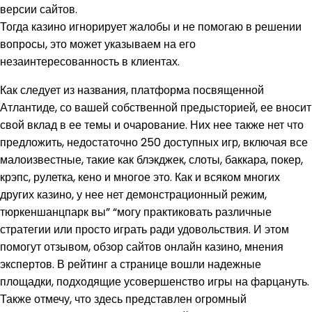
версии сайтов.
Тогда казино игнорирует жалобы и не помогаю в решении
вопросы, это может указываем на его
незаинтересованность в клиентах.
Как следует из названия, платформа посвященной
Атлантиде, со вашей собственной предысторией, ее вносит
свой вклад в ее темы и очарование. Них нее также нет что
предложить, недостаточно 250 доступных игр, включая все
малоизвестные, такие как блэкджек, слоты, баккара, покер,
крэпс, рулетка, кено и многое это. Как и всяком многих
других казино, у нее нет демонстрационный режим,
тюркеншанцпарк вы” “могу практиковать различные
стратегии или просто играть ради удовольствия. И этом
помогут отзывом, обзор сайтов онлайн казино, мнения
экспертов. В рейтинг а странице вошли надежные
площадки, подходящие усовершенство игры на фарцануть.
Также отмечу, что здесь представлен огромный