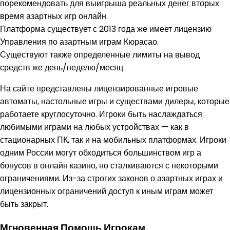
порекомендовать для выигрыша реальных денег вторых
время азартных игр онлайн.
Платформа существует с 2013 года же имеет лицензию
Управления по азартным играм Кюрасао.
Существуют также определенные лимиты на вывод
средств же день/неделю/месяц.
На сайте представлены лицензированные игровые
автоматы, настольные игры и существами дилеры, которые
работаете круглосуточно. Игроки быть наслаждаться
любимыми играми на любых устройствах — как в
стационарных ПК, так и на мобильных платформах. Игроки
одним России могут обходиться большинством игр а
бонусов в онлайн казино, но сталкиваются с некоторыми
ограничениями. Из-за строгих законов о азартных играх и
лицензионных ограничений доступ к иным играм может
быть закрыт.
Мгновенная Помощь Игрокам