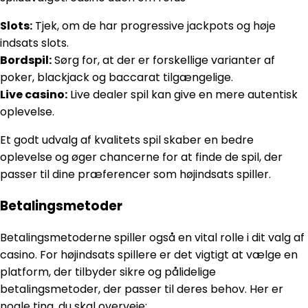
Slots:
Tjek, om de har progressive jackpots og høje
indsats slots.
Bordspil:
Sørg for, at der er forskellige varianter af
poker, blackjack og baccarat tilgængelige.
Live casino:
Live dealer spil kan give en mere autentisk
oplevelse.
Et godt udvalg af kvalitets spil skaber en bedre
oplevelse og øger chancerne for at finde de spil, der
passer til dine præferencer som højindsats spiller.
Betalingsmetoder
Betalingsmetoderne spiller også en vital rolle i dit valg af
casino. For højindsats spillere er det vigtigt at vælge en
platform, der tilbyder sikre og pålidelige
betalingsmetoder, der passer til deres behov. Her er
nogle ting, du skal overveje: