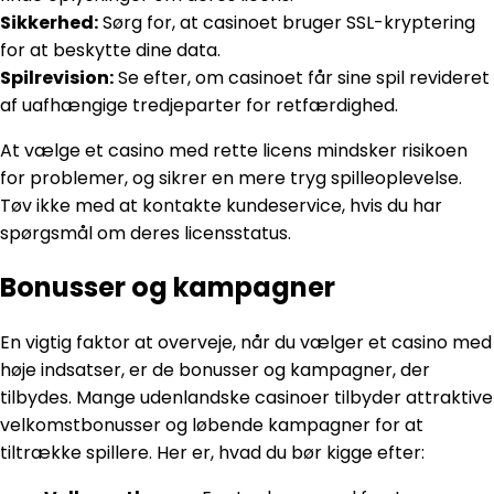
Sikkerhed:
Sørg for, at casinoet bruger SSL-kryptering
for at beskytte dine data.
Spilrevision:
Se efter, om casinoet får sine spil revideret
af uafhængige tredjeparter for retfærdighed.
At vælge et casino med rette licens mindsker risikoen
for problemer, og sikrer en mere tryg spilleoplevelse.
Tøv ikke med at kontakte kundeservice, hvis du har
spørgsmål om deres licensstatus.
Bonusser og kampagner
En vigtig faktor at overveje, når du vælger et casino med
høje indsatser, er de bonusser og kampagner, der
tilbydes. Mange udenlandske casinoer tilbyder attraktive
velkomstbonusser og løbende kampagner for at
tiltrække spillere. Her er, hvad du bør kigge efter: