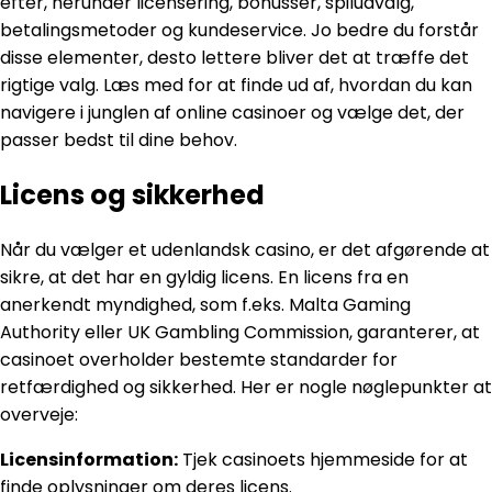
efter, herunder licensering, bonusser, spiludvalg,
betalingsmetoder og kundeservice. Jo bedre du forstår
disse elementer, desto lettere bliver det at træffe det
rigtige valg. Læs med for at finde ud af, hvordan du kan
navigere i junglen af online casinoer og vælge det, der
passer bedst til dine behov.
Licens og sikkerhed
Når du vælger et udenlandsk casino, er det afgørende at
sikre, at det har en gyldig licens. En licens fra en
anerkendt myndighed, som f.eks. Malta Gaming
Authority eller UK Gambling Commission, garanterer, at
casinoet overholder bestemte standarder for
retfærdighed og sikkerhed. Her er nogle nøglepunkter at
overveje:
Licensinformation:
Tjek casinoets hjemmeside for at
finde oplysninger om deres licens.