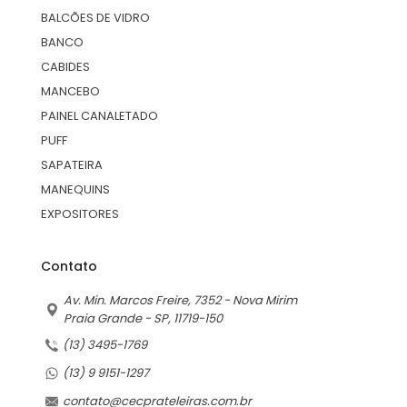
BALCÕES DE VIDRO
BANCO
CABIDES
MANCEBO
PAINEL CANALETADO
PUFF
SAPATEIRA
MANEQUINS
EXPOSITORES
Contato
Av. Min. Marcos Freire, 7352 - Nova Mirim
Praia Grande - SP, 11719-150
(13) 3495-1769
(13) 9 9151-1297
contato@cecprateleiras.com.br