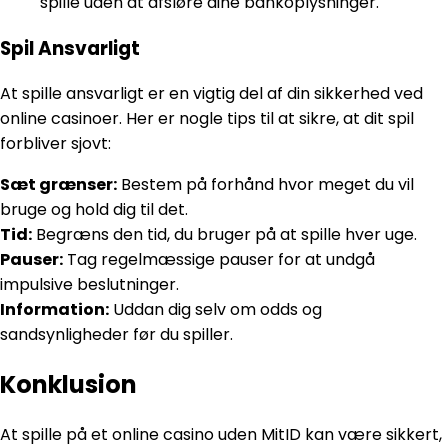
spille uden at afsløre dine bankoplysninger.
Spil Ansvarligt
At spille ansvarligt er en vigtig del af din sikkerhed ved
online casinoer. Her er nogle tips til at sikre, at dit spil
forbliver sjovt:
Sæt grænser:
Bestem på forhånd hvor meget du vil
bruge og hold dig til det.
Tid:
Begræns den tid, du bruger på at spille hver uge.
Pauser:
Tag regelmæssige pauser for at undgå
impulsive beslutninger.
Information:
Uddan dig selv om odds og
sandsynligheder før du spiller.
Konklusion
At spille på et online casino uden MitID kan være sikkert,