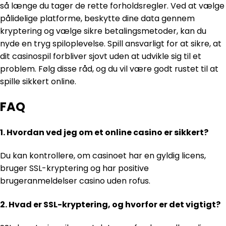
så længe du tager de rette forholdsregler. Ved at vælge
pålidelige platforme, beskytte dine data gennem
kryptering og vælge sikre betalingsmetoder, kan du
nyde en tryg spiloplevelse. Spill ansvarligt for at sikre, at
dit casinospil forbliver sjovt uden at udvikle sig til et
problem. Følg disse råd, og du vil være godt rustet til at
spille sikkert online.
FAQ
1. Hvordan ved jeg om et online casino er sikkert?
Du kan kontrollere, om casinoet har en gyldig licens,
bruger SSL-kryptering og har positive
brugeranmeldelser
casino uden rofus
.
2. Hvad er SSL-kryptering, og hvorfor er det vigtigt?