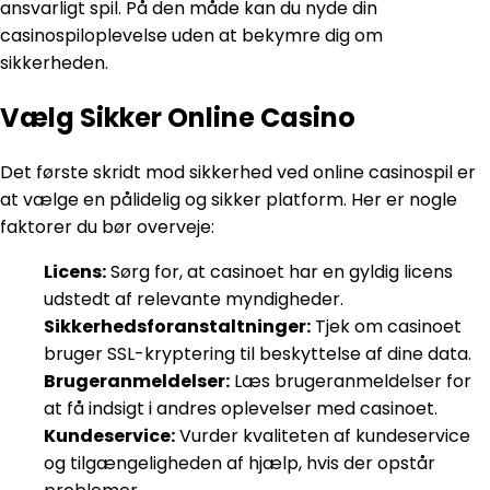
ansvarligt spil. På den måde kan du nyde din
casinospiloplevelse uden at bekymre dig om
sikkerheden.
Vælg Sikker Online Casino
Det første skridt mod sikkerhed ved online casinospil er
at vælge en pålidelig og sikker platform. Her er nogle
faktorer du bør overveje:
Licens:
Sørg for, at casinoet har en gyldig licens
udstedt af relevante myndigheder.
Sikkerhedsforanstaltninger:
Tjek om casinoet
bruger SSL-kryptering til beskyttelse af dine data.
Brugeranmeldelser:
Læs brugeranmeldelser for
at få indsigt i andres oplevelser med casinoet.
Kundeservice:
Vurder kvaliteten af kundeservice
og tilgængeligheden af hjælp, hvis der opstår