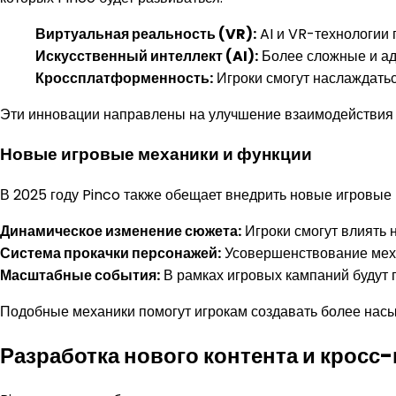
Виртуальная реальность (VR):
AI и VR-технологии 
Искусственный интеллект (AI):
Более сложные и ад
Кроссплатформенность:
Игроки смогут наслаждатьс
Эти инновации направлены на улучшение взаимодействия м
Новые игровые механики и функции
В 2025 году Pinco также обещает внедрить новые игровые м
Динамическое изменение сюжета:
Игроки смогут влиять 
Система прокачки персонажей:
Усовершенствование механ
Масштабные события:
В рамках игровых кампаний будут 
Подобные механики помогут игрокам создавать более нас
Разработка нового контента и крос