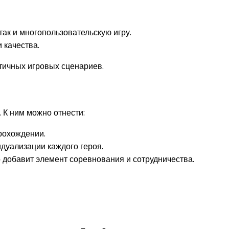
ак и многопользовательскую игру.
 качества.
тичных игровых сценариев.
 К ним можно отнести:
прохождении.
дуализации каждого героя.
 добавит элемент соревнования и сотрудничества.