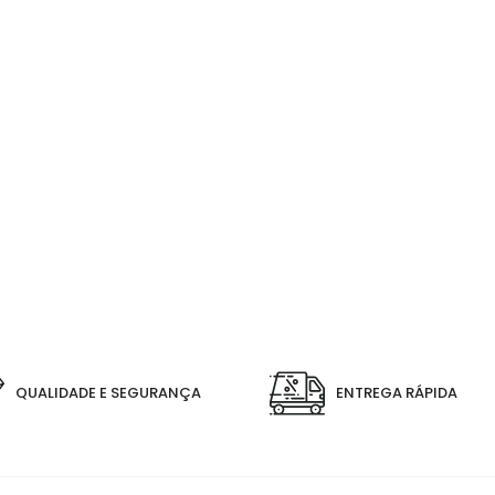
QUALIDADE E SEGURANÇA
ENTREGA RÁPIDA