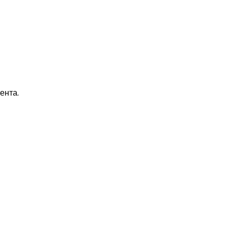
ента.