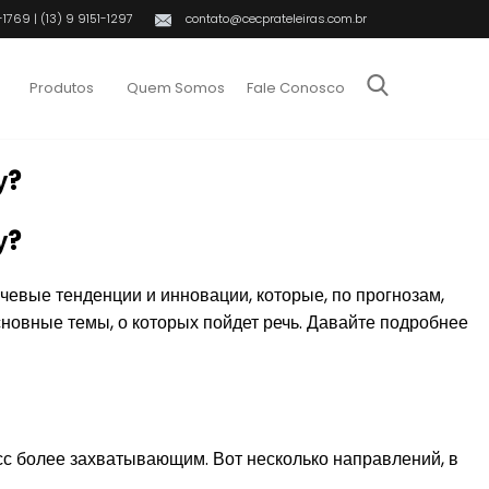
-1769
|
(13) 9 9151-1297
contato@cecprateleiras.com.br
Produtos
Quem Somos
Fale Conosco
у?
у?
ючевые тенденции и инновации, которые, по прогнозам,
сновные темы, о которых пойдет речь. Давайте подробнее
сс более захватывающим. Вот несколько направлений, в