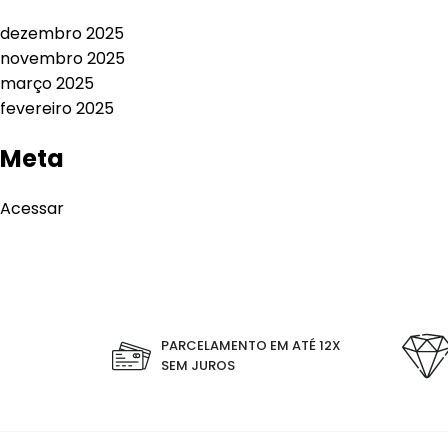
dezembro 2025
novembro 2025
março 2025
fevereiro 2025
Meta
Acessar
PARCELAMENTO EM ATÉ 12X
SEM JUROS