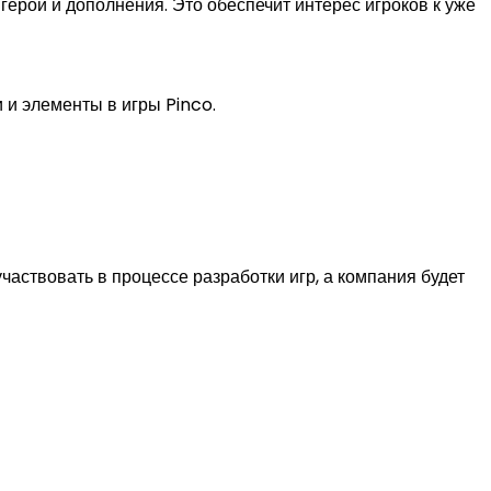
герои и дополнения. Это обеспечит интерес игроков к уже
и элементы в игры Pinco.
аствовать в процессе разработки игр, а компания будет