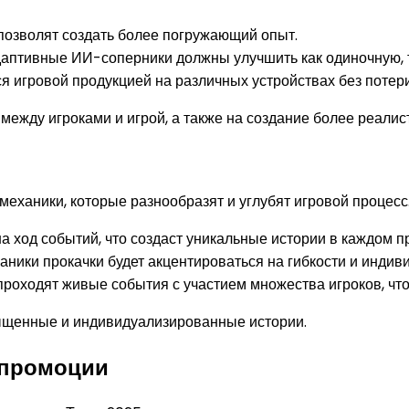
позволят создать более погружающий опыт.
аптивные ИИ-соперники должны улучшить как одиночную, т
я игровой продукцией на различных устройствах без потери
ежду игроками и игрой, а также на создание более реалис
еханики, которые разнообразят и углубят игровой процесс.
на ход событий, что создаст уникальные истории в каждом 
ики прокачки будет акцентироваться на гибкости и индиви
проходят живые события с участием множества игроков, что
ыщенные и индивидуализированные истории.
с-промоции