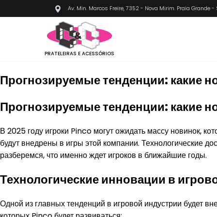
Av. Min. Marcos Freire, 7352 - Nova Mirim. Praia Grande - 
PRATELEIRAS E ACESSÓRIOS
Прогнозируемые тенденции: какие но
Прогнозируемые тенденции: какие но
В 2025 году игроки Pinco могут ожидать массу новинок, ко
будут внедрены в игры этой компании. Технологические до
разберемся, что именно ждет игроков в ближайшие годы.
Технологические инновации в игров
Одной из главных тенденций в игровой индустрии будет вн
которых Pinco будет развиваться: