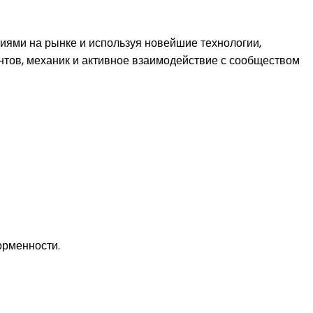
циями на рынке и используя новейшие технологии,
нтов, механик и активное взаимодействие с сообществом
орменности.