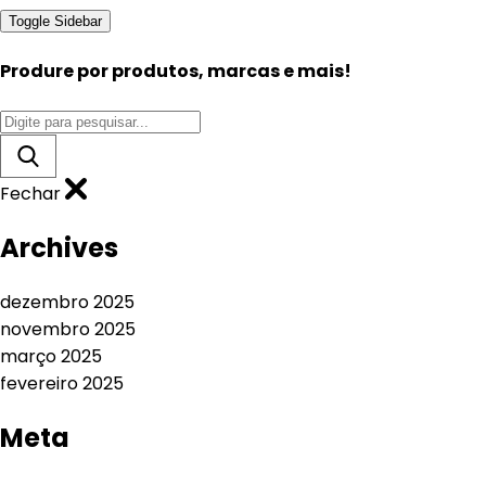
Toggle Sidebar
Produre por produtos, marcas e mais!
Fechar
Archives
dezembro 2025
novembro 2025
março 2025
fevereiro 2025
Meta