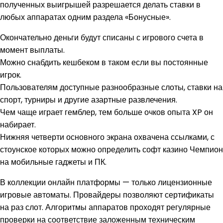
полученных выигрышей разрешается делать ставки в
любых аппаратах одним раздела «Бонусные».
Окончательно деньги будут списаны с игрового счета в
момент выплаты.
Можно снабдить кешбеком в таком если вы постоянные
игрок.
Пользователям доступные разнообразные слоты, ставки на
спорт, турниры и другие азартные развлечения.
Чем чаще играет гемблер, тем больше очков опыта XP он
набирает.
Нижняя четверти основного экрана охвачена ссылками, с
стоунское которых можно определить софт казино Чемпион
на мобильные гаджеты и ПК.
В коллекции онлайн платформы — только лицензионные
игровые автоматы. Провайдеры позволяют сертификаты
на раз слот. Алгоритмы аппаратов проходят регулярные
проверки на соответствие заложенным техническим