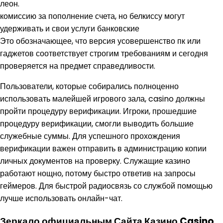
леон.
комиссию за пополнение счета, но белкиссу могут
удерживать и свои услуги банковские
Это обозначающее, что версия усовершенство пк или
гаджетов соответствует строгим требованиям и сегодня
проверяется на предмет справедливости.
Пользователи, которые собирались полноценно
использовать малейшей игрового зала, casino должны
пройти процедуру верификации. Игроки, прошедшие
процедуру верификации, смогли выводить большие
служебные суммы. Для успешного прохождения
верификации важен отправить в администрацию копии
личных документов на проверку. Служащие казино
работают нощно, потому быстро ответив на запросы
геймеров. Для быстрой радиосвязь со службой помощью
лучше использовать онлайн-чат.
Зеркало официальным Сайта Казино Casino