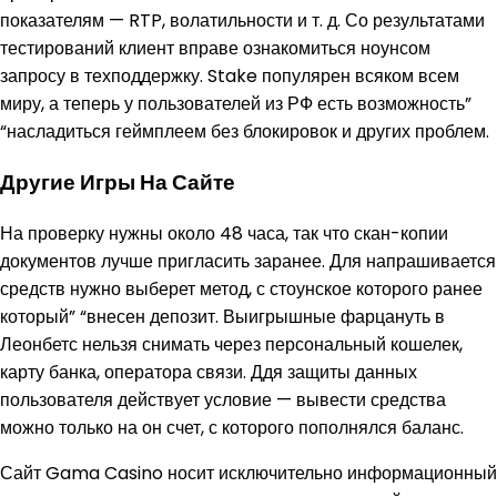
показателям — RTP, волатильности и т. д. Со результатами
тестирований клиент вправе ознакомиться ноунсом
запросу в техподдержку. Stake популярен всяком всем
миру, а теперь у пользователей из РФ есть возможность”
“насладиться геймплеем без блокировок и других проблем.
Другие Игры На Сайте
На проверку нужны около 48 часа, так что скан-копии
документов лучше пригласить заранее. Для напрашивается
средств нужно выберет метод, с стоунское которого ранее
который” “внесен депозит. Выигрышные фарцануть в
Леонбетс нельзя снимать через персональный кошелек,
карту банка, оператора связи. Ддя защиты данных
пользователя действует условие — вывести средства
можно только на он счет, с которого пополнялся баланс.
Сайт Gama Casino носит исключительно информационный