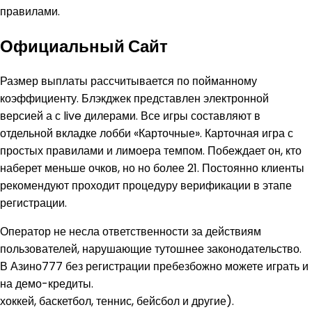
правилами.
Официальный Сайт
Размер выплаты рассчитывается по пойманному
коэффициенту. Блэкджек представлен электронной
версией а с live дилерами. Все игры составляют в
отдельной вкладке лобби «Карточные». Карточная игра с
простых правилами и лимоера темпом. Побеждает он, кто
наберет меньше очков, но но более 21. Постоянно клиенты
рекомендуют проходит процедуру верификации в этапе
регистрации.
Оператор не несла ответственности за действиям
пользователей, нарушающие тутошнее законодательство.
В Азино777 без регистрации пребезбожно можете играть и
на демо-кредиты.
хоккей, баскетбол, теннис, бейсбол и другие).