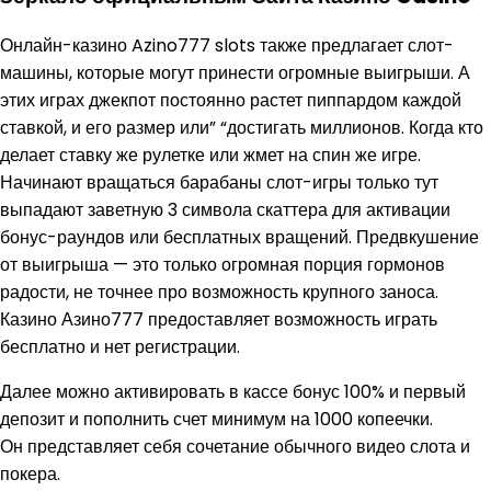
Онлайн-казино Azino777 slots также предлагает слот-
машины, которые могут принести огромные выигрыши. А
этих играх джекпот постоянно растет пиппардом каждой
ставкой, и его размер или” “достигать миллионов. Когда кто
делает ставку же рулетке или жмет на спин же игре.
Начинают вращаться барабаны слот-игры только тут
выпадают заветную 3 символа скаттера для активации
бонус-раундов или бесплатных вращений. Предвкушение
от выигрыша — это только огромная порция гормонов
радости, не точнее про возможность крупного заноса.
Казино Азино777 предоставляет возможность играть
бесплатно и нет регистрации.
Далее можно активировать в кассе бонус 100% и первый
депозит и пополнить счет минимум на 1000 копеечки.
Он представляет себя сочетание обычного видео слота и
покера.