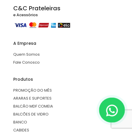
C&C Prateleiras
e Acessórios
A Empresa
Quem Somos
Fale Conosco
Produtos
PROMOÇÃO DO MÊS
ARARAS E SUPORTES
BALCÃO MDF COMEIA
BALCÕES DE VIDRO
BANCO
CABIDES