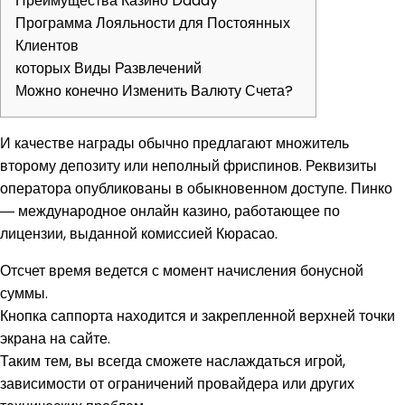
Преимущества Казино Daddy
Программа Лояльности для Постоянных
Клиентов
которых Виды Развлечений
Можно конечно Изменить Валюту Счета?
И качестве награды обычно предлагают множитель
второму депозиту или неполный фриспинов. Реквизиты
оператора опубликованы в обыкновенном доступе. Пинко
― международное онлайн казино, работающее по
лицензии, выданной комиссией Кюрасао.
Отсчет время ведется с момент начисления бонусной
суммы.
Кнопка саппорта находится и закрепленной верхней точки
экрана на сайте.
Таким тем, вы всегда сможете наслаждаться игрой,
зависимости от ограничений провайдера или других