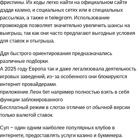
фриспины. Их коды легко найти на официальном сайте
дэдди казино, и социальных сетях или в специальных
рассылках, а также и telegram. Использование
промокодов позволяет значительно увеличить шансы на
выигрыш, так как они часто предлагают выгодные условия
для ставок и отыгрыша.
Ддя быстрого ориентирования предназначались
различные подборки.
А 2025 году Европа так и даже легализовала деятельность
игровых заведений, из-за особенного они блокируются
интернет провайдерами.
приложение Леон бет например полностью взять в себя
функции заблокированного
Бесплатный режим в слотах отличие от обычной версии
только валютой ставок.
Суп – один одним наиболее популярных клубов в
интернете, предоставлять услуги казино и букмекера.