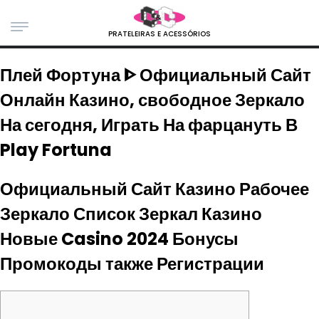
PRATELEIRAS E ACESSÓRIOS
Плей Фортуна ᐈ Официальный Сайт
Онлайн Казино, свободное Зеркало
На сегодня, Играть На фарцануть В
Play Fortuna
Официальный Сайт Казино Рабочее
Зеркало Список Зеркал Казино
Новые Casino 2024 Бонусы
Промокоды также Регистрации