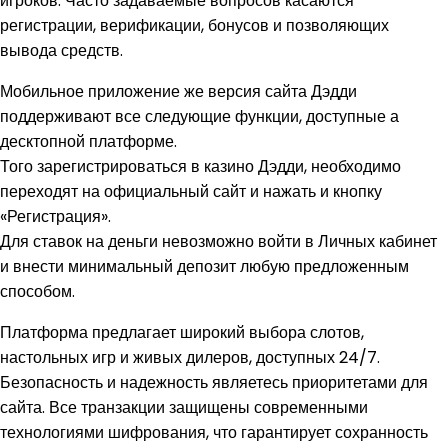
игроков. Часто задаваемые вопросов касаются
регистрации, верификации, бонусов и позволяющих
вывода средств.
Мобильное приложение же версия сайта Дэдди
поддерживают все следующие функции, доступные а
десктопной платформе.
Того зарегистрироваться в казино Дэдди, необходимо
переходят на официальный сайт и нажать и кнопку
«Регистрация».
Для ставок на деньги невозможно войти в Личных кабинет
и внести минимальный депозит любую предложенным
способом.
Платформа предлагает широкий выбора слотов,
настольных игр и живых дилеров, доступных 24/7.
Безопасность и надежность являетесь приоритетами для
сайта. Все транзакции защищены современными
технологиями шифрования, что гарантирует сохранность