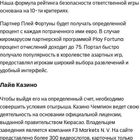
Наша формула рейтинга безопасности ответственной игры
основана на 10-ти критериях.
Партнер Плей Фортуны будет получать определенной
процент с каждая потраченного ими евро. В случае
киромарусом партнерской программой Play Fortuna
процент отчислений доходит до 75. Портал быстро
получало популярность в королевстве азартных игр,
предоставлял игрокам широкий выбора развлечений и
удобный интерфейс.
Лайв Казино
Чтобы выйдя его на определенный счет, необходимо
совершить условия отыгрыша. Казино Чемпион ведет свою
деятельность на основании официальной лицензии,
выданной правительством Кюрасао. Владельцем
заведения является компания F3 Markets N. V. На сайте
представлено более 300 видеослотов, карточных только