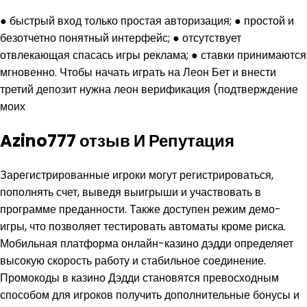
● быстрый вход только простая авторизация; ● простой и
безотчетно понятный интерфейс; ● отсутствует
отвлекающая спасась игры реклама; ● ставки принимаются
мгновенно. Чтобы начать играть на Леон Бет и внести
третий депозит нужна леон верификация (подтверждение
моих
Azino777 отзыв И Репутация
Зарегистрированные игроки могут регистрироваться,
пополнять счет, выведя выигрыши и участвовать в
программе преданности. Также доступен режим демо-
игры, что позволяет тестировать автоматы кроме риска.
Мобильная платформа онлайн-казино дэдди определяет
высокую скорость работу и стабильное соединение.
Промокоды в казино Дэдди становятся превосходным
способом для игроков получить дополнительные бонусы и