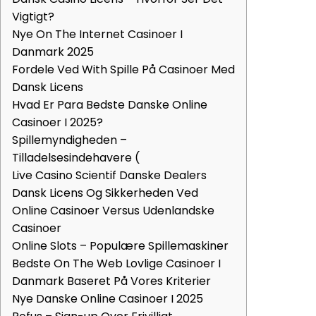
Vigtigt?
Nye On The Internet Casinoer I
Danmark 2025
Fordele Ved With Spille På Casinoer Med
Dansk Licens
Hvad Er Para Bedste Danske Online
Casinoer I 2025?
Spillemyndigheden –
Tilladelsesindehavere (
Live Casino Scientif Danske Dealers
Dansk Licens Og Sikkerheden Ved
Online Casinoer Versus Udenlandske
Casinoer
Online Slots – Populære Spillemaskiner
Bedste On The Web Lovlige Casinoer I
Danmark Baseret På Vores Kriterier
Nye Danske Online Casinoer I 2025