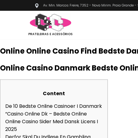
Av. Min. Marcos Freire, 7352 - Nova Mirim. Praia Grande - 
PRATELEIRAS E ACESSÓRIOS
Online Online Casino Find Bedste Da
Online Casino Danmark Bedste Onli
Content
De 10 Bedste Online Casinoer I Danmark
“Casino Online Dk – Bedste Online
Online Casino Sider Med Dansk Licens I
2025
Derfor Skal Du Indløse En Gambling