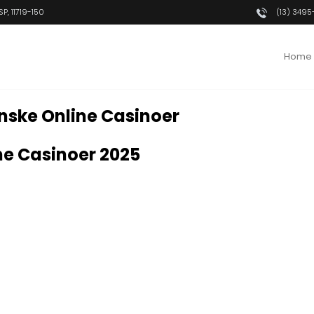
SP, 11719-150
(13) 3495
Home
nske Online Casinoer
ne Casinoer 2025