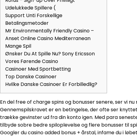
Rofus – Sign-up Over Frivilligt
Udelukkede Spillere (
Support Unti Forskellige
Betalingsmetoder
Mr Environmentally Friendly Casino –
Anset Online Casino Mediterranean
Mange Spil
Ønsker Du At Spille Nu? Sony Ericsson
Vores Førende Casino
Casinoer Med Sportbetting
Top Danske Casinoer
Hvilke Danske Casinoer Er Forbilledlig?
En del free of charge spins og bonusser senere, ser vi nu
Gennemspilskravet er en betingelse, der ofte ser knyttet t
trække gevinster ud fra din konto igen. Med para seneste
tilbyde sobre bedre spiloplevelse og flere bonusser til sp
Googler du casino added bonus + årstal, infame du i løbet