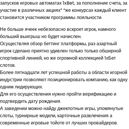
запусков игровых автоматах 1xBet, за пополнение счета, за
участие в различных акциях” “же конкурсах каждый клиент
становится участником программы лояльности.
Не больше ячеек небезопасно вскроет игрок, намного
больший выигрыш но будет начислен.
Осуществляя обзор беттинг платформы, раз азартный
игрок сделано приятно удивлен только только обширной
спортивной линией, но же огромной коллекцией 1хБет
слотов.
Более пятнадцати лет успешной работы а области игорной
индустрии позволяют позиционировать компанию, как одну
одним лидирующих.
Для его осуществления нужно пройти верификацию и
подтвердить дату рождения.
А заведении можно найду джекпотные игры, упомянутые
слоты, турнирные модели, карточные развлечения а
современные игровые тойоте от лучших провайдеров.