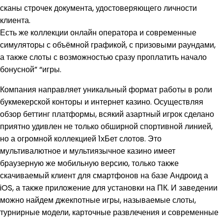
сканы строчек документа, удостоверяющего личности
клиента.
Есть же коллекции онлайн оператора и современные
симуляторы с объёмной графикой, с призовыми раундами,
а также слоты с возможностью сразу проплатить начало
бонусной” “игры.
Компания направляет уникальный формат работы в роли
букмекерской конторы и интернет казино. Осуществляя
обзор беттинг платформы, всякий азартный игрок сделано
приятно удивлен не только обширной спортивной линией,
но а огромной коллекцией 1хБет слотов. Это
мультивалютное и мультиязычное казино имеет
браузерную же мобильную версию, только также
скачиваемый клиент для смартфонов на базе Андроид а
iOS, а также приложение для установки на ПК. И заведении
можно найдем джекпотные игры, называемые слоты,
турнирные модели, карточные развлечения и современные