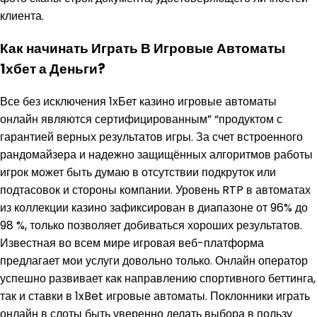
клиента.
Как начинать Играть В Игровые Автоматы
1хбет а Деньги?
Все без исключения 1хБет казино игровые автоматы
онлайн являются сертифицированным” “продуктом с
гарантией верных результатов игры. За счет встроенного
рандомайзера и надежно защищённых алгоритмов работы
игрок может быть думаю в отсутствии подкруток или
подтасовок и стороны компании. Уровень RTP в автоматах
из коллекции казино зафиксирован в диапазоне от 96% до
98 %, только позволяет добиваться хороших результатов.
Известная во всем мире игровая веб-платформа
предлагает мои услуги довольно только. Онлайн оператор
успешно развивает как направлению спортивного беттинга,
так и ставки в 1xBet игровые автоматы. Поклонники играть
онлайн в слоты быть уверенно делать выбора в пользу