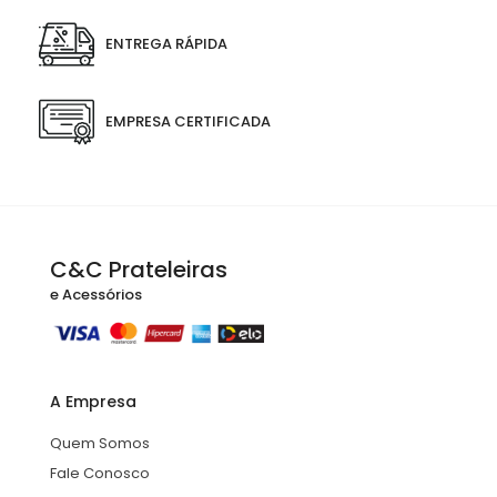
ENTREGA RÁPIDA
EMPRESA CERTIFICADA
C&C Prateleiras
e Acessórios
A Empresa
Quem Somos
Fale Conosco