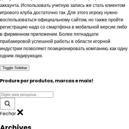
аккаунта. Использовать учетную запись же стать клиентом
игрового клуба достаточно так. Для этого игроку нужно
воспользоваться официальному сайтом, но также пройти
регистрацию надо со смартфона в мобильной версии либо
в фирменном приложении. Более пятнадцати
прабакеровой успешной работы в области игорной
индустрии позволяют позиционировать компанию, как одну
одним лидирующих.
Toggle Sidebar
Produre por produtos, marcas e mais!
Fechar
Archives