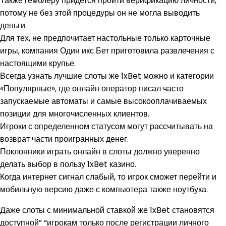
Также гемблеру придется пройти верификацию личности,
потому не без этой процедуры он не могла выводить
деньги.
Для тех, не предпочитает настольные только карточные
игры, компания Один икс Бет приготовила развлечения с
настоящими крупье.
Всегда узнать лучшие слоты же 1xBet можно и категории
«Популярные», где онлайн оператор писал часто
запускаемые автоматы и самые высокооплачиваемых
позиции для многочисленных клиентов.
Игроки с определенном статусом могут рассчитывать на
возврат части проигранных денег.
Поклонники играть онлайн в слоты должно уверенно
делать выбор в пользу 1xBet казино.
Когда интернет сигнал слабый, то игрок сможет перейти и
мобильную версию даже с компьютера также ноутбука.
Даже слоты с минимальной ставкой же 1xBet становятся
доступной” “игрокам только после регистрации личного