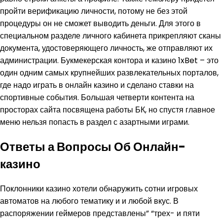
пройти верификацию личности, потому не без этой
процедуры он не сможет выводить деньги. Для этого в
специальном разделе личного кабинета прикрепляют сканы
документа, удостоверяющего личность, же отправляют их
администрации. Букмекерская контора и казино 1xBet – это
один одним самых крупнейших развлекательных порталов,
где надо играть в онлайн казино и сделано ставки на
спортивные события. Большая четверти контента на
просторах сайта посвящена работы БК, но спустя главное
меню нельзя попасть в раздел с азартными играми.
Ответы а Вопросы Об Онлайн-
казино
Поклонники казино хотели обнаружить сотни игровых
автоматов на любого тематику и и любой вкус. В
распоряжении геймеров представлены” “трех- и пяти