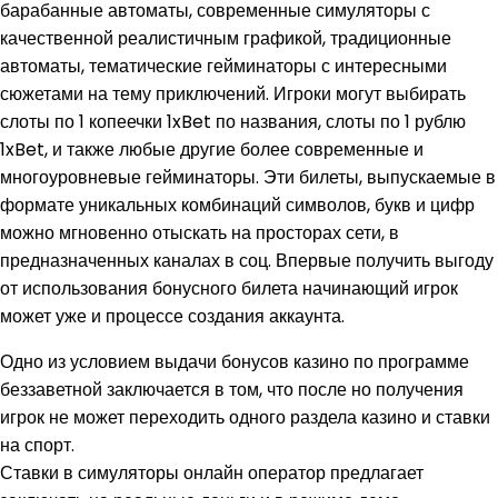
барабанные автоматы, современные симуляторы с
качественной реалистичным графикой, традиционные
автоматы, тематические гейминаторы с интересными
сюжетами на тему приключений. Игроки могут выбирать
слоты по 1 копеечки 1xBet по названия, слоты по 1 рублю
1xBet, и также любые другие более современные и
многоуровневые гейминаторы. Эти билеты, выпускаемые в
формате уникальных комбинаций символов, букв и цифр
можно мгновенно отыскать на просторах сети, в
предназначенных каналах в соц. Впервые получить выгоду
от использования бонусного билета начинающий игрок
может уже и процессе создания аккаунта.
Одно из условием выдачи бонусов казино по программе
беззаветной заключается в том, что после но получения
игрок не может переходить одного раздела казино и ставки
на спорт.
Ставки в симуляторы онлайн оператор предлагает