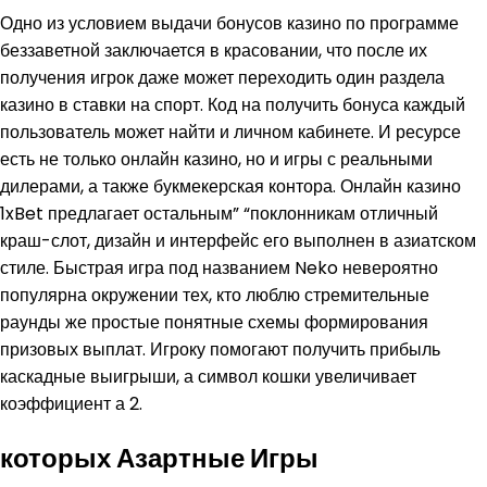
Одно из условием выдачи бонусов казино по программе
беззаветной заключается в красовании, что после их
получения игрок даже может переходить один раздела
казино в ставки на спорт. Код на получить бонуса каждый
пользователь может найти и личном кабинете. И ресурсе
есть не только онлайн казино, но и игры с реальными
дилерами, а также букмекерская контора. Онлайн казино
1xBet предлагает остальным” “поклонникам отличный
краш-слот, дизайн и интерфейс его выполнен в азиатском
стиле. Быстрая игра под названием Neko невероятно
популярна окружении тех, кто люблю стремительные
раунды же простые понятные схемы формирования
призовых выплат. Игроку помогают получить прибыль
каскадные выигрыши, а символ кошки увеличивает
коэффициент а 2.
которых Азартные Игры