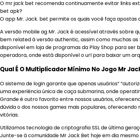
O mr jack bet recomenda continuamente evitar links exter
bet apk?
O app Mr. Jack. bet permite os quais você faça apostas 
A versão mobile ag Mr. Jack é acessível através sobre q
bem related à versão authentic, assim como muchas as fe
disponível em loja de programas da Play Shop para ser bai
operadora, onde está disponível o url para baixar um arq
Qual É O Multiplicador Mínimo No Jogo Mr Jac
O sistema de login garante que apenas usuários” “autor
uma experiência única de caça submarina, onde operati
Grande é outro favorito entre nossos usuários, oferecen
dúvida o dos nossos games mais populares, oferecendo
vitórias.
Utilizamos tecnologia de criptografia SSL de última gera
Junte-se à comunidade Mr Jack Bet hoje em dia mesmo e 