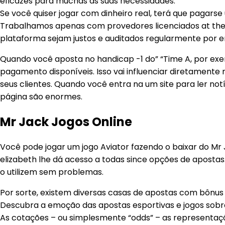
eficazes para muchas as suas necessidades.
Se você quiser jogar com dinheiro real, terá que pagars
Trabalhamos apenas com provedores licenciados at the 
plataforma sejam justos e auditados regularmente por 
Quando você aposta no handicap -1 do” “Time A, por exempl
pagamento disponíveis. Isso vai influenciar diretamente
seus clientes. Quando você entra na um site para ler not
página são enormes.
Mr Jack Jogos Online
Você pode jogar um jogo Aviator fazendo o baixar do Mr 
elizabeth lhe dá acesso a todas since opções de apostas.
o utilizem sem problemas.
Por sorte, existem diversas casas de apostas com bônu
Descubra a emoção das apostas esportivas e jogos sobre 
As cotações – ou simplesmente “odds” – as representaç