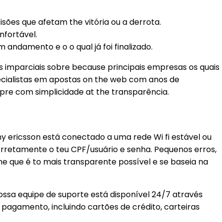
sões que afetam the vitória ou a derrota.
nfortável.
 andamento e o o qual já foi finalizado.
s imparciais sobre because principais empresas os quais
ecialistas em apostas on the web com anos de
mpre com simplicidade at the transparência.
y ericsson está conectado a uma rede Wi fi estável ou
orretamente o teu CPF/usuário e senha. Pequenos erros,
e que é to mais transparente possível e se baseia na
nossa equipe de suporte está disponível 24/7 através
pagamento, incluindo cartões de crédito, carteiras