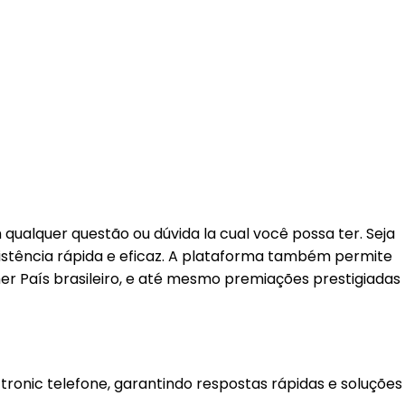
 qualquer questão ou dúvida la cual você possa ter. Seja
sistência rápida e eficaz. A plataforma também permite
her País brasileiro, e até mesmo premiações prestigiadas
ronic telefone, garantindo respostas rápidas e soluções