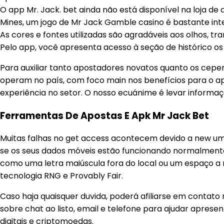
O app Mr. Jack. bet ainda não está disponível na loja de a
Mines, um jogo de Mr Jack Gamble casino é bastante inte
As cores e fontes utilizadas são agradáveis aos olhos, 
Pelo app, você apresenta acesso à seção de histórico os 
Para auxiliar tanto apostadores novatos quanto os cepe
operam no país, com foco main nos benefícios para o a
experiência no setor. O nosso ecuánime é levar informaç
Ferramentas De Apostas E Apk Mr Jack Bet
Muitas falhas no get access acontecem devido a new uma
se os seus dados móveis estão funcionando normalmente. 
como uma letra maiúscula fora do local ou um espaço a m
tecnologia RNG e Provably Fair.
Caso haja quaisquer duvida, poderá afiliarse em contato 
sobre chat ao listo, email e telefone para ajudar apres
digitais e criptomoedas.