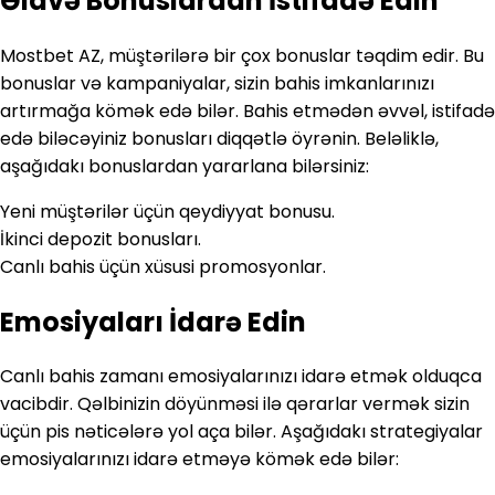
Əlavə Bonuslardan İstifadə Edin
Mostbet AZ, müştərilərə bir çox bonuslar təqdim edir. Bu
bonuslar və kampaniyalar, sizin bahis imkanlarınızı
artırmağa kömək edə bilər. Bahis etmədən əvvəl, istifadə
edə biləcəyiniz bonusları diqqətlə öyrənin. Beləliklə,
aşağıdakı bonuslardan yararlana bilərsiniz:
Yeni müştərilər üçün qeydiyyat bonusu.
İkinci depozit bonusları.
Canlı bahis üçün xüsusi promosyonlar.
Emosiyaları İdarə Edin
Canlı bahis zamanı emosiyalarınızı idarə etmək olduqca
vacibdir. Qəlbinizin döyünməsi ilə qərarlar vermək sizin
üçün pis nəticələrə yol aça bilər. Aşağıdakı strategiyalar
emosiyalarınızı idarə etməyə kömək edə bilər: