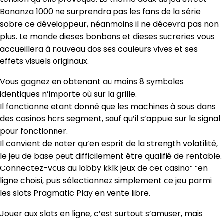
Bonanza 1000 ne surprendra pas les fans de la série
sobre ce développeur, néanmoins il ne décevra pas non
plus. Le monde dieses bonbons et dieses sucreries vous
accueillera à nouveau dos ses couleurs vives et ses
effets visuels originaux.
Vous gagnez en obtenant au moins 8 symboles
identiques n’importe où sur la grille.
Il fonctionne etant donné que les machines à sous dans
des casinos hors segment, sauf qu’il s’appuie sur le signal
pour fonctionner.
Il convient de noter qu’en esprit de la strength volatilité,
le jeu de base peut difficilement être qualifié de rentable.
Connectez-vous au lobby kklk jeux de cet casino” “en
ligne choisi, puis sélectionnez simplement ce jeu parmi
les slots Pragmatic Play en vente libre.
Jouer aux slots en ligne, c’est surtout s’amuser, mais