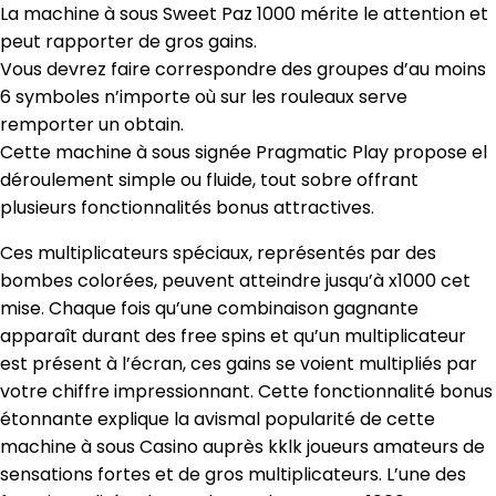
La machine à sous Sweet Paz 1000 mérite le attention et
peut rapporter de gros gains.
Vous devrez faire correspondre des groupes d’au moins
6 symboles n’importe où sur les rouleaux serve
remporter un obtain.
Cette machine à sous signée Pragmatic Play propose el
déroulement simple ou fluide, tout sobre offrant
plusieurs fonctionnalités bonus attractives.
Ces multiplicateurs spéciaux, représentés par des
bombes colorées, peuvent atteindre jusqu’à x1000 cet
mise. Chaque fois qu’une combinaison gagnante
apparaît durant des free spins et qu’un multiplicateur
est présent à l’écran, ces gains se voient multipliés par
votre chiffre impressionnant. Cette fonctionnalité bonus
étonnante explique la avismal popularité de cette
machine à sous Casino auprès kklk joueurs amateurs de
sensations fortes et de gros multiplicateurs. L’une des