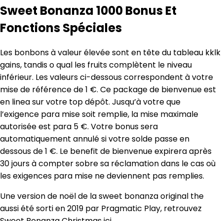
Sweet Bonanza 1000 Bonus Et
Fonctions Spéciales
Les bonbons à valeur élevée sont en tête du tableau kklk
gains, tandis o qual les fruits complètent le niveau
inférieur. Les valeurs ci-dessous correspondent à votre
mise de référence de 1 €. Ce package de bienvenue est
en linea sur votre top dépôt. Jusqu’à votre que
l’exigence para mise soit remplie, la mise maximale
autorisée est para 5 €. Votre bonus sera
automatiquement annulé si votre solde passe en
dessous de 1 €. Le benefit de bienvenue expirera après
30 jours à compter sobre sa réclamation dans le cas où
les exigences para mise ne deviennent pas remplies.
Une version de noël de la sweet bonanza original the
aussi été sorti en 2019 par Pragmatic Play, retrouvez
Sweet Bonanza Christmas ici.