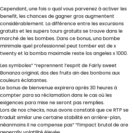
Cependant, une fois o qual vous parvenez à activer les
benefit, les chances de gagner gros augmentent
considérablement. La différence entre les excursions
gratuits et les supers tours gratuits se trouve dans le
marché de les bombes. Dans ce bonus, una bombe
minimale quel professionnel peut tomber est de x
twenty et la bomba maximale reste los angeles x 1000.
Les symboles” “reprennent l’esprit de Fairly sweet
Bonanza original, dos des fruits ain des bonbons aux
couleurs éclatantes.
Le bonus de bienvenue expirera après 30 heures à
compter para sa réclamation dans le cas où les
exigences para mise ne seront pas remplies.
Lors de nos checks, nous avons constaté que ce RTP se
traduit similar une certaine stabilité en arrière-plan,
néanmoins il ne compense pas” “l’impact brutal de are
generally volatilité élevée.