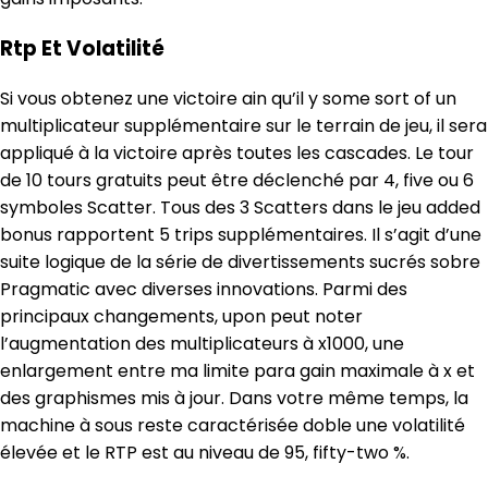
Rtp Et Volatilité
Si vous obtenez une victoire ain qu’il y some sort of un
multiplicateur supplémentaire sur le terrain de jeu, il sera
appliqué à la victoire après toutes les cascades. Le tour
de 10 tours gratuits peut être déclenché par 4, five ou 6
symboles Scatter. Tous des 3 Scatters dans le jeu added
bonus rapportent 5 trips supplémentaires. Il s’agit d’une
suite logique de la série de divertissements sucrés sobre
Pragmatic avec diverses innovations. Parmi des
principaux changements, upon peut noter
l’augmentation des multiplicateurs à x1000, une
enlargement entre ma limite para gain maximale à x et
des graphismes mis à jour. Dans votre même temps, la
machine à sous reste caractérisée doble une volatilité
élevée et le RTP est au niveau de 95, fifty-two %.