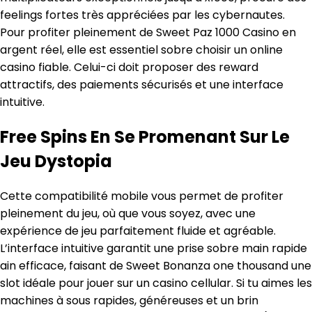
feelings fortes très appréciées par les cybernautes.
Pour profiter pleinement de Sweet Paz 1000 Casino en
argent réel, elle est essentiel sobre choisir un online
casino fiable. Celui-ci doit proposer des reward
attractifs, des paiements sécurisés et une interface
intuitive.
Free Spins En Se Promenant Sur Le
Jeu Dystopia
Cette compatibilité mobile vous permet de profiter
pleinement du jeu, où que vous soyez, avec une
expérience de jeu parfaitement fluide et agréable.
L’interface intuitive garantit une prise sobre main rapide
ain efficace, faisant de Sweet Bonanza one thousand une
slot idéale pour jouer sur un casino cellular. Si tu aimes les
machines à sous rapides, généreuses et un brin