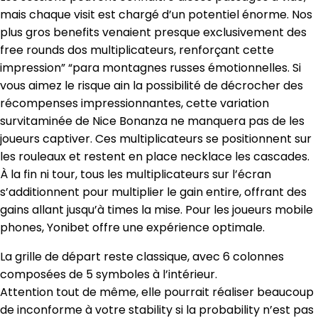
mais chaque visit est chargé d’un potentiel énorme. Nos
plus gros benefits venaient presque exclusivement des
free rounds dos multiplicateurs, renforçant cette
impression” “para montagnes russes émotionnelles. Si
vous aimez le risque ain la possibilité de décrocher des
récompenses impressionnantes, cette variation
survitaminée de Nice Bonanza ne manquera pas de les
joueurs captiver. Ces multiplicateurs se positionnent sur
les rouleaux et restent en place necklace les cascades.
À la fin ni tour, tous les multiplicateurs sur l’écran
s’additionnent pour multiplier le gain entire, offrant des
gains allant jusqu’à times la mise. Pour les joueurs mobile
phones, Yonibet offre une expérience optimale.
La grille de départ reste classique, avec 6 colonnes
composées de 5 symboles à l’intérieur.
Attention tout de même, elle pourrait réaliser beaucoup
de inconforme à votre stability si la probability n’est pas