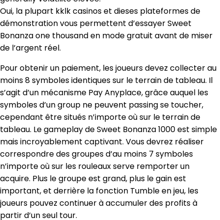
Oui, la plupart kklk casinos et dieses plateformes de
démonstration vous permettent d’essayer Sweet
Bonanza one thousand en mode gratuit avant de miser
de l’argent réel.
Pour obtenir un paiement, les joueurs devez collecter au
moins 8 symboles identiques sur le terrain de tableau. Il
s’agit d’un mécanisme Pay Anyplace, grâce auquel les
symboles d’un group ne peuvent passing se toucher,
cependant être situés n’importe où sur le terrain de
tableau. Le gameplay de Sweet Bonanza 1000 est simple
mais incroyablement captivant. Vous devrez réaliser
correspondre des groupes d’au moins 7 symboles
n’importe où sur les rouleaux serve remporter un
acquire. Plus le groupe est grand, plus le gain est
important, et derrière la fonction Tumble en jeu, les
joueurs pouvez continuer à accumuler des profits à
partir d’un seul tour.