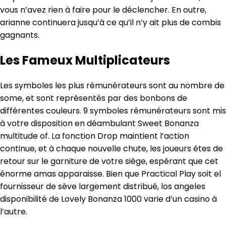
vous n’avez rien à faire pour le déclencher. En outre,
arianne continuera jusqu’à ce qu’il n’y ait plus de combis
gagnants.
Les Fameux Multiplicateurs
Les symboles les plus rémunérateurs sont au nombre de
some, et sont représentés par des bonbons de
différentes couleurs. 9 symboles rémunérateurs sont mis
à votre disposition en déambulant Sweet Bonanza
multitude of. La fonction Drop maintient l’action
continue, et à chaque nouvelle chute, les joueurs êtes de
retour sur le garniture de votre siège, espérant que cet
énorme amas apparaisse. Bien que Practical Play soit el
fournisseur de sève largement distribué, los angeles
disponibilité de Lovely Bonanza 1000 varie d’un casino à
l’autre.