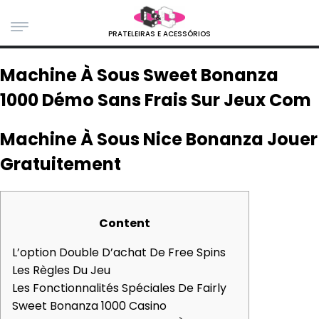
PRATELEIRAS E ACESSÓRIOS
Machine À Sous Sweet Bonanza
1000 Démo Sans Frais Sur Jeux Com
Machine À Sous Nice Bonanza Jouer
Gratuitement
Content
L’option Double D’achat De Free Spins
Les Règles Du Jeu
Les Fonctionnalités Spéciales De Fairly
Sweet Bonanza 1000 Casino