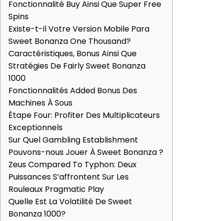
Fonctionnalité Buy Ainsi Que Super Free
Spins
Existe-t-il Votre Version Mobile Para
Sweet Bonanza One Thousand?
Caractéristiques, Bonus Ainsi Que
Stratégies De Fairly Sweet Bonanza
1000
Fonctionnalités Added Bonus Des
Machines À Sous
Étape Four: Profiter Des Multiplicateurs
Exceptionnels
Sur Quel Gambling Establishment
Pouvons-nous Jouer À Sweet Bonanza ?
Zeus Compared To Typhon: Deux
Puissances S’affrontent Sur Les
Rouleaux Pragmatic Play
Quelle Est La Volatilité De Sweet
Bonanza 1000?