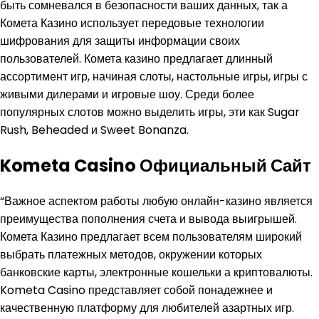
быть сомневался в безопасности ваших данных, так а
Комета Казино использует передовые технологии
шифрования для защиты информации своих
пользователей. Комета казино предлагает длинный
ассортимент игр, начиная слоты, настольные игры, игры с
живыми дилерами и игровые шоу. Среди более
популярных слотов можно выделить игры, эти как Sugar
Rush, Beheaded и Sweet Bonanza.
Kometa Casino Официальный Сайт
“Важное аспектом работы любую онлайн-казино является
преимущества пополнения счета и вывода выигрышей.
Комета Казино предлагает всем пользователям широкий
выбрать платежных методов, окружении которых
банковские карты, электронные кошельки а криптовалюты.
Kometa Casino представляет собой понадежнее и
качественную платформу для любителей азартных игр.