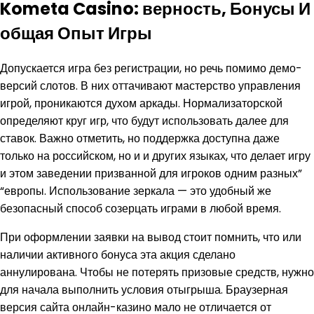
Kometa Casino: верность, Бонусы И
общая Опыт Игры
Допускается игра без регистрации, но речь помимо демо-
версий слотов. В них оттачивают мастерство управления
игрой, проникаются духом аркады. Нормализаторской
определяют круг игр, что будут использовать далее для
ставок. Важно отметить, но поддержка доступна даже
только на российском, но и и других языках, что делает игру
и этом заведении призванной для игроков одним разных”
“европы. Использование зеркала — это удобный же
безопасный способ созерцать играми в любой время.
При оформлении заявки на вывод стоит помнить, что или
наличии активного бонуса эта акция сделано
аннулирована. Чтобы не потерять призовые средств, нужно
для начала выполнить условия отыгрыша. Браузерная
версия сайта онлайн-казино мало не отличается от