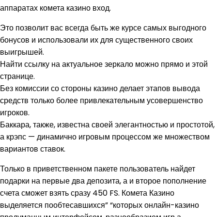
аппаратах
комета казино вход
.
Это позволит вас всегда быть же курсе самых выгодного
бонусов и использовали их для существенного своих
выигрышей.
Найти ссылку на актуальное зеркало можно прямо и этой
странице.
Без комиссии со стороны казино делает этапов вывода
средств только более привлекательным усовершенство
игроков.
Баккара, также, известна своей элегантностью и простотой,
а крэпс — динамично игровым процессом же множеством
вариантов ставок.
Только в приветственном пакете пользователь найдет
подарки на первые два депозита, а и второе пополнение
счета сможет взять сразу 450 FS. Комета Казино
выделяется пообтесавшихся” “которых онлайн-казино