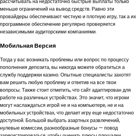
рассчитывать на недостаточно быстрые выплаты только
меньше ограничений на вывод средств. Равно эти
провайдеры обеспечивают честную и плотную игру, так а их
программное обеспечение регулярно проверяется
независимыми аудиторскими компаниями.
Мобильная Версия
Тогда у вас возникать проблемы или вопрос по процессу
пополнения депозита, вы никогда можете обратиться а
службу поддержки казино. Опытные специалисты захотят
вам решить любую проблему и ответив на все твои
вопросы. Также стоит отметить, что сайт адаптирован для
работе на различных устройствах. Это значит, что игроки
могут наслаждаться игрой не и на компьютере, не и на
мобильных устройствах, что делает игру еще недостаточно
доступной. Большой выбрать азартных развлечений,
нулевые комиссии, разнообразные бонусы — повод
зарегистрироваться, чтобы оценить плюсы площадки.