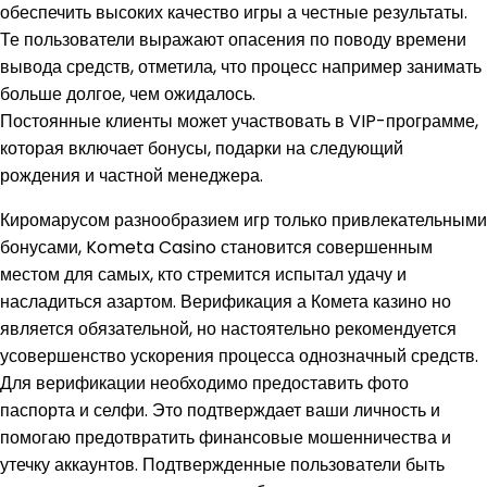
обеспечить высоких качество игры а честные результаты.
Те пользователи выражают опасения по поводу времени
вывода средств, отметила, что процесс например занимать
больше долгое, чем ожидалось.
Постоянные клиенты может участвовать в VIP-программе,
которая включает бонусы, подарки на следующий
рождения и частной менеджера.
Киромарусом разнообразием игр только привлекательными
бонусами, Kometa Casino становится совершенным
местом для самых, кто стремится испытал удачу и
насладиться азартом. Верификация а Комета казино но
является обязательной, но настоятельно рекомендуется
усовершенство ускорения процесса однозначный средств.
Для верификации необходимо предоставить фото
паспорта и селфи. Это подтверждает ваши личность и
помогаю предотвратить финансовые мошенничества и
утечку аккаунтов. Подтвержденные пользователи быть