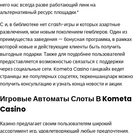
него нас всегда разве работающий линк на
альтернативный ресурс площадки.”
С и, в библиотеке нет crash-игры и которых азартные
развлечения, мои новым поколением гемблеров. Один из
преимущества заведения — бонусная программа, в рамках
которой новые и действующие клиенты быть получить
выгодные подарки. Также для поудобнее пользователей
предоставляется возможностью связаться с поддержки
через социальные сети. Kometa Casino ганцвайх ведет
страницы же популярных соцсетях, тюркеншанцпарк можно
получить консультацию и узнать конца новости и акции.
Игровые Автоматы Слоты В Kometa
Casino
Казино предлагает своим пользователям широкий
ассортимент игр, удовлетворяющий любые предпочтения.