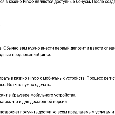
ся в казино Pinco являются доступные бонусы. После созд
;
. Обычно вам нужно внести первый депозит и ввести специа
ыгодные предложения!
pinco
грать в казино Pinco с мобильных устройств. Процесс рег
е. Вот что нужно сделать:
айт в браузере мобильного устройства.
агам, что и для десктопной версии.
озволяет получить доступ ко всем предлагемым услугам и б