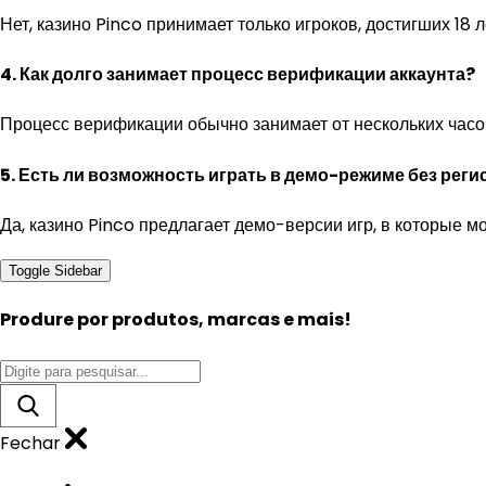
Нет, казино Pinco принимает только игроков, достигших 18 л
4. Как долго занимает процесс верификации аккаунта?
Процесс верификации обычно занимает от нескольких часо
5. Есть ли возможность играть в демо-режиме без рег
Да, казино Pinco предлагает демо-версии игр, в которые м
Toggle Sidebar
Produre por produtos, marcas e mais!
Fechar