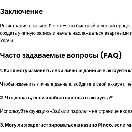
Заключение
Регистрация в казино Pinco — это быстрый и легкий проце
создать учетную запись и начать наслаждаться азартными 
Удачи
Часто задаваемые вопросы (FAQ)
1. Как я могу изменить свои личные данные в аккаунте 
Чтобы изменить личные данные, войдите в свой аккаунт, п
2. Что делать, если я забыл пароль от аккаунта?
Используйте функцию «Забыли пароль?» на странице входа,
3. Могу ли я зарегистрироваться в казино Pinco, если м