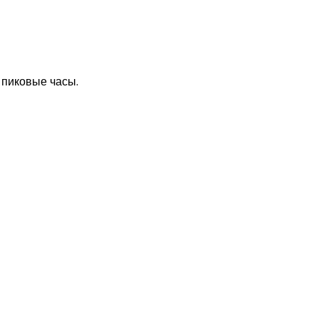
 пиковые часы.