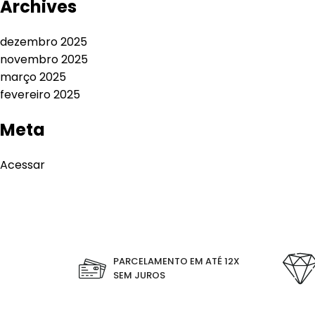
Archives
dezembro 2025
novembro 2025
março 2025
fevereiro 2025
Meta
Acessar
PARCELAMENTO EM ATÉ 12X
SEM JUROS