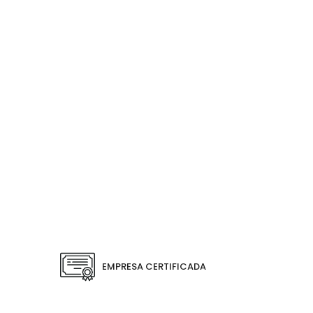
EMPRESA CERTIFICADA