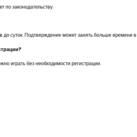
ет по законодательству.
в до суток. Подтверждение может занять больше времени в
истрации?
ожно играть без необходимости регистрации.