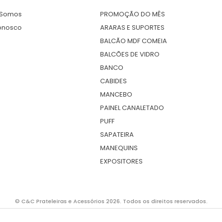
Somos
PROMOÇÃO DO MÊS
onosco
ARARAS E SUPORTES
BALCÃO MDF COMEIA
BALCÕES DE VIDRO
BANCO
CABIDES
MANCEBO
PAINEL CANALETADO
PUFF
SAPATEIRA
MANEQUINS
EXPOSITORES
© C&C Prateleiras e Acessórios 2026. Todos os direitos reservados.