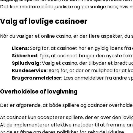
Det kan medføre både juridiske og personlige risici, hvis
Valg af lovlige casinoer
Når du vælger et online casino, er der flere aspekter, du ska
Licens:
Sørg for, at casinoet har en gyldig licens fr
Sikkerhed:
Tjek, at casinoet bruger den nyeste tekno
Spiludvalg:
Vælg et casino, der tilbyder et bredt ud
Kundeservice:
Sørg for, at der er mulighed for at 
Brugeranmeldelser:
Læs anmeldelser fra andre spill
Overholdelse af lovgivning
Det er afgørende, at både spillere og casinoer overholder
At casinoet kun accepterer spillere, der er over den lovlig
At de implementerer effektive metoder til at fremme ansv
At de er åbne om deres politikker for selvudelukkelse.