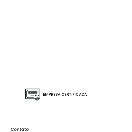
EMPRESA CERTIFICADA
Contato