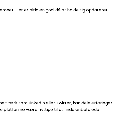
emnet. Det er altid en god idé at holde sig opdateret
le netværk som
LinkedIn
eller Twitter, kan dele erfaringer
e platforme være nyttige til at finde anbefalede