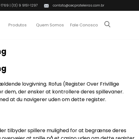
-1769
|
(13) 9 9151-1297
contato@cecprateleiras.com.br
Produtos
Quem Somos
Fale Conosco
ng
ng
ldende lovgivning. Rofus (Register Over Frivillige
 for dem, der ønsker at kontrollere deres spillevaner.
g med at du navigerer uden om dette register.
 der tilbyder spillere mulighed for at begrænse deres
 overvejer at spille på et casino uden om dette register.