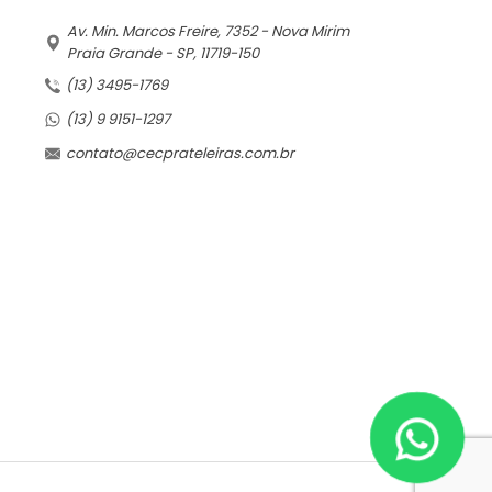
Av. Min. Marcos Freire, 7352 - Nova Mirim
Praia Grande - SP, 11719-150
(13) 3495-1769
(13) 9 9151-1297
contato@cecprateleiras.com.br