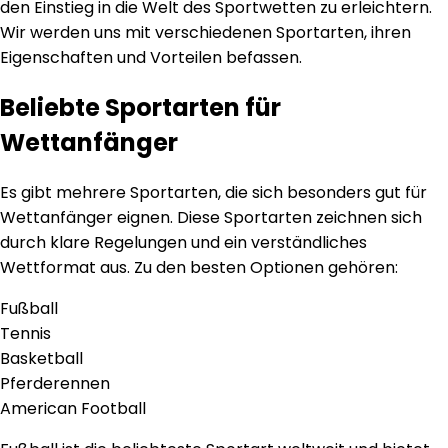
den Einstieg in die Welt des Sportwetten zu erleichtern.
Wir werden uns mit verschiedenen Sportarten, ihren
Eigenschaften und Vorteilen befassen.
Beliebte Sportarten für
Wettanfänger
Es gibt mehrere Sportarten, die sich besonders gut für
Wettanfänger eignen. Diese Sportarten zeichnen sich
durch klare Regelungen und ein verständliches
Wettformat aus. Zu den besten Optionen gehören:
Fußball
Tennis
Basketball
Pferderennen
American Football