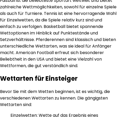
Fußball ist die beliebteste Sportart weltweit und bietet
zahlreiche Wettmöglichkeiten, sowohl für einzelne Spiele
als auch für Turniere. Tennis ist eine hervorragende Wahl
für Einzelwetten, da die Spiele relativ kurz sind und
einfach zu verfolgen. Basketball bietet spannende
Wettoptionen im Hinblick auf Punktestände und
Setzverhältnisse. Pferderennen sind klassisch und bieten
unterschiedliche Wettarten, was sie ideal für Anfänger
macht. American Football erfreut sich besonderer
Beliebtheit in den USA und bietet eine Vielzahl von
Wettformen, die gut verständlich sind.
Wettarten für Einsteiger
Bevor Sie mit dem Wetten beginnen, ist es wichtig, die
verschiedenen Wettarten zu kennen. Die gängigsten
Wettarten sind:
Einzelwetten: Wette auf das Ergebnis eines