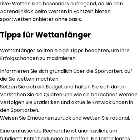
Live-Wetten sind besonders aufregend, da sie den
Adrenalinkick beim Wetten in Echtzeit bieten
sportwetten anbieter ohne oasis
.
Tipps für Wettanfänger
Wettanfänger sollten einige Tipps beachten, um ihre
Erfolgschancen zu maximieren:
Informieren Sie sich gründlich über die Sportarten, auf
die Sie wetten möchten.
Setzen Sie sich ein Budget und halten Sie sich daran.
Verstehen Sie die Quoten und wie sie berechnet werden.
Verfolgen Sie Statistiken und aktuelle Entwicklungen in
den Sportarten.
Weisen Sie Emotionen zurück und wetten Sie rational.
Eine umfassende Recherche ist unerlässlich, um
fundierte Entscheidungen zu treffen. Ein festgelegtes