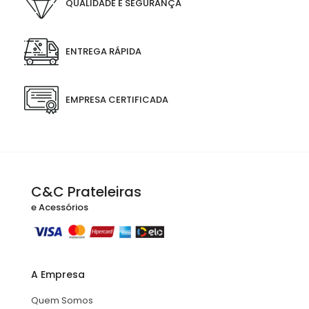
QUALIDADE E SEGURANÇA
ENTREGA RÁPIDA
EMPRESA CERTIFICADA
C&C Prateleiras
e Acessórios
A Empresa
Quem Somos