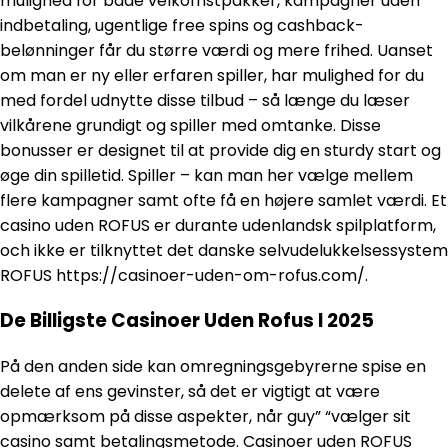
mulighed for både velkomstpakker, kampagner uden
indbetaling, ugentlige free spins og cashback-
belønninger får du større værdi og mere frihed. Uanset
om man er ny eller erfaren spiller, har mulighed for du
med fordel udnytte disse tilbud – så længe du læser
vilkårene grundigt og spiller med omtanke. Disse
bonusser er designet til at provide dig en sturdy start og
øge din spilletid. Spiller – kan man her vælge mellem
flere kampagner samt ofte få en højere samlet værdi. Et
casino uden ROFUS er durante udenlandsk spilplatform,
och ikke er tilknyttet det danske selvudelukkelsessystem
ROFUS
https://casinoer-uden-om-rofus.com/
.
De Billigste Casinoer Uden Rofus I 2025
På den anden side kan omregningsgebyrerne spise en
delete af ens gevinster, så det er vigtigt at være
opmærksom på disse aspekter, når guy” “vælger sit
casino samt betalingsmetode. Casinoer uden ROFUS