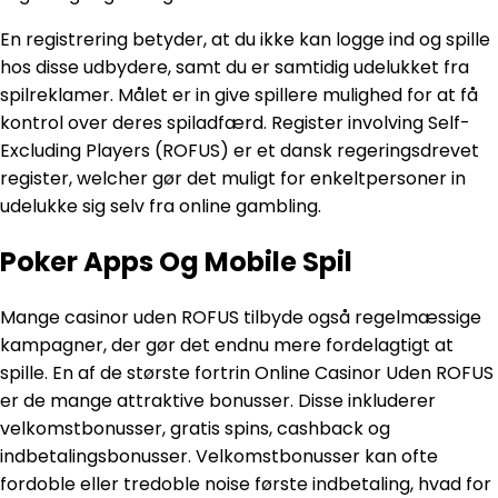
En registrering betyder, at du ikke kan logge ind og spille
hos disse udbydere, samt du er samtidig udelukket fra
spilreklamer. Målet er in give spillere mulighed for at få
kontrol over deres spiladfærd. Register involving Self-
Excluding Players (ROFUS) er et dansk regeringsdrevet
register, welcher gør det muligt for enkeltpersoner in
udelukke sig selv fra online gambling.
Poker Apps Og Mobile Spil
Mange casinor uden ROFUS tilbyde også regelmæssige
kampagner, der gør det endnu mere fordelagtigt at
spille. En af de største fortrin Online Casinor Uden ROFUS
er de mange attraktive bonusser. Disse inkluderer
velkomstbonusser, gratis spins, cashback og
indbetalingsbonusser. Velkomstbonusser kan ofte
fordoble eller tredoble noise første indbetaling, hvad for