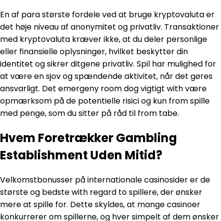
En af para største fordele ved at bruge kryptovaluta er
det høje niveau af anonymitet og privatliv. Transaktioner
med kryptovaluta kræver ikke, at du deler personlige
eller finansielle oplysninger, hvilket beskytter din
identitet og sikrer ditgene privatliv. Spil har mulighed for
at være en sjov og spændende aktivitet, når det gøres
ansvarligt. Det emergeny room dog vigtigt with være
opmærksom på de potentielle risici og kun from spille
med penge, som du sitter på råd til from tabe.
Hvem Foretrækker Gambling
Establishment Uden Mitid?
Velkomstbonusser på internationale casinosider er de
største og bedste with regard to spillere, der ønsker
mere at spille for. Dette skyldes, at mange casinoer
konkurrerer om spillerne, og hver simpelt af dem ønsker