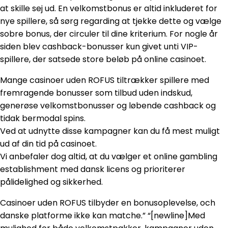
at skille sej ud. En velkomstbonus er altid inkluderet for
nye spillere, så sørg regarding at tjekke dette og vælge
sobre bonus, der circuler til dine kriterium. For nogle år
siden blev cashback-bonusser kun givet unti VIP-
spillere, der satsede store beløb på online casinoet.
Mange casinoer uden ROFUS tiltrækker spillere med
fremragende bonusser som tilbud uden indskud,
generøse velkomstbonusser og løbende cashback og
tidak bermodal spins.
Ved at udnytte disse kampagner kan du få mest muligt
ud af din tid på casinoet.
Vi anbefaler dog altid, at du vælger et online gambling
establishment med dansk licens og prioriterer
pålidelighed og sikkerhed.
Casinoer uden ROFUS tilbyder en bonusoplevelse, och
danske platforme ikke kan matche.” “[newline]Med