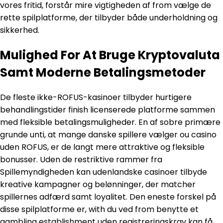
vores fritid, forstår mire vigtigheden af from vælge de
rette spilplatforme, der tilbyder både underholdning og
sikkerhed.
Mulighed For At Bruge Kryptovaluta
Samt Moderne Betalingsmetoder
De fleste ikke-ROFUS-kasinoer tilbyder hurtigere
behandlingstider finish licenserede platforme sammen
med fleksible betalingsmuligheder. En af sobre primære
grunde unti, at mange danske spillere vælger ou casino
uden ROFUS, er de langt mere attraktive og fleksible
bonusser. Uden de restriktive rammer fra
Spillemyndigheden kan udenlandske casinoer tilbyde
kreative kampagner og belønninger, der matcher
spillernes adfærd samt loyalitet. Den eneste forskel på
disse spilplatforme er, with du ved from benytte et
gambling establishment uden registreringskrav kan få