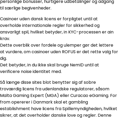
personlige bonusser, hurtigere udbetalinger og adgang
til særlige begivenheder.
Casinoer uden dansk licens er forpligtet until at
overholde internationale regler for sikkerhed og
ansvarligt spil, hvilket betyder, in KYC-processen er ain
krav.
Dette overblik over fordele og ulemper gør det lettere
at vurdere, om casinoer uden ROFUS er det rette valg for
dig.
Det betyder, in du ikke skal bruge NemID until at
verificere noise identitet med.
Så længe disse sites blot benytter sig af sobre
troværdig licens fra udenlandske regulatorer, såsom
Malta Gaming Expert (MGA) eller Curacao eGaming. For
from opererer i Danmark skal et gambling
establishment have licens fra Spillemyndigheden, hvilket
sikrer, at det overholder danske love og regler. Denne