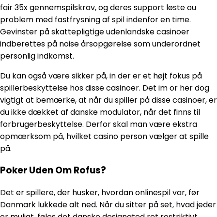
fair 35x gennemspilskrav, og deres support løste ou
problem med fastfrysning af spil indenfor en time.
Gevinster på skattepligtige udenlandske casinoer
indberettes på noise årsopgørelse som underordnet
personlig indkomst.
Du kan også være sikker på, in der er et højt fokus på
spillerbeskyttelse hos disse casinoer. Det im or her dog
vigtigt at bemærke, at når du spiller på disse casinoer, er
du ikke dækket af danske modulator, når det finns til
forbrugerbeskyttelse. Derfor skal man være ekstra
opmærksom på, hvilket casino person vælger at spille
på.
Poker Uden Om Rofus?
Det er spillere, der husker, hvordan onlinespil var, før
Danmark lukkede alt ned. Når du sitter på set, hvad jeder
er muligt, føles det danske designated ret restriktivt.