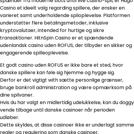
spænder fra moderne slots until live casino-spil, er Hugo
Casino et ideelt valg regarding spillere, der ønsker en
varieret samt underholdende spiloplevelse. Platformen
understøtter flere betalingsmetoder, inklusive
kryptovalutaer, intended for hurtige og sikre
transaktioner. HitnSpin Casino er et spændende
udenlandsk casino uden ROFUS, der tilbyder en sikker og
engagerende spilleoplevelse.
Et godt casino uden ROFUS er ikke bare et sted, hvor
danske spillere kan føle sig hjemme og hygge sig.
Derfor er det vigtigt with sætte personlige grænser,
bruge bankroll administration og være opmærksom på
dine spilvaner.
Hvis du har valgt en midlertidig udelukkelse, kan du doggy
vende tilbage until danske casinoer når perioden
udløber.
Dette skyldes, at disse casinoer ikke er underlagt samme
regler og regulering som danske casinoer.