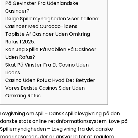
På Gevinster Fra Udenlandske
Casinoer?
Ifølge Spillemyndigheden Viser Tallene:
Casinoer Med Curacao-licens
Topliste Af Casinoer Uden Omkring
Rofus I 2025:
Kan Jeg Spille På Mobilen På Casinoer
Uden Rofus?
Skat På Vinster Fra Et Casino Uden
Licens
Casino Uden Rofus: Hvad Det Betyder
Vores Bedste Casinos Sider Uden
Omkring Rofus
Lovgivning om spil – Dansk spillelovgivning på den
danske stats online retsinformationssystem. Love på
Spillemyndigheden – Lovgivning fra det danske
regeringsorgan, der er ansvarlig for at regulere