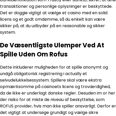
transaktioner og personlige oplysninger er beskyttede.
Det er doggie vigtigt at vælge et casino med en solid
licens og et godt omdømme, så du enkelt kan være
sikker på, at du udbyder på en reasonable og sikker
system.
De Væsentligste Ulemper Ved At
Spille Uden Om Rofus
Dette inkluderer muligheden for at spille anonymt og
undgå obligatorisk registrering i actually et
selvudelukkelsessystem. Spillere skal være ekstra
opmærksomme på casinoets licens og troværdighed,
da de ikke er underlagt danske regler. Desuden im or her
der risiko for at miste de niveau af beskyttelse, som
ROFUS provider, hvis man ikke spiller ansvarligt. Derfor er
det vigtigt at undersøge grundigt og vælge sikre