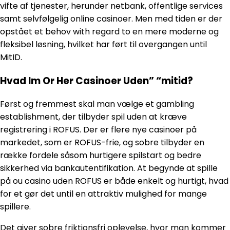
vifte af tjenester, herunder netbank, offentlige services
samt selvfølgelig online casinoer. Men med tiden er der
opstået et behov with regard to en mere moderne og
fleksibel løsning, hvilket har ført til overgangen until
MitID.
Hvad Im Or Her Casinoer Uden” “mitid?
Først og fremmest skal man vælge et gambling
establishment, der tilbyder spil uden at kræve
registrering i ROFUS. Der er flere nye casinoer på
markedet, som er ROFUS-frie, og sobre tilbyder en
række fordele såsom hurtigere spilstart og bedre
sikkerhed via bankautentifikation. At begynde at spille
på ou casino uden ROFUS er både enkelt og hurtigt, hvad
for et gør det until en attraktiv mulighed for mange
spillere.
Det giver sobre friktionsfri oplevelse, hvor man kommer