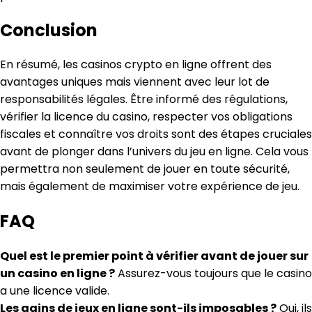
Conclusion
En résumé, les casinos crypto en ligne offrent des
avantages uniques mais viennent avec leur lot de
responsabilités légales. Être informé des régulations,
vérifier la licence du casino, respecter vos obligations
fiscales et connaître vos droits sont des étapes cruciales
avant de plonger dans l’univers du jeu en ligne. Cela vous
permettra non seulement de jouer en toute sécurité,
mais également de maximiser votre expérience de jeu.
FAQ
Quel est le premier point à vérifier avant de jouer sur
un casino en ligne ?
Assurez-vous toujours que le casino
a une licence valide.
Les gains de jeux en ligne sont-ils imposables ?
Oui, ils