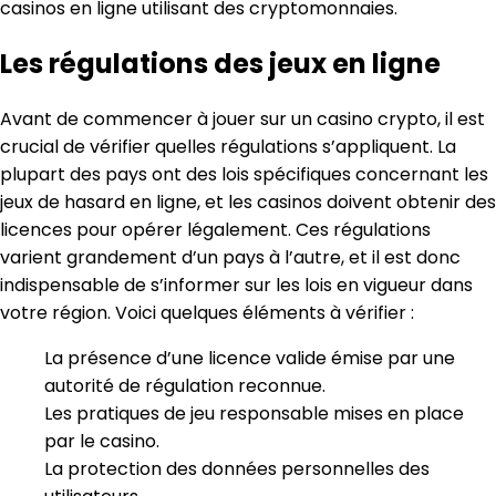
casinos en ligne utilisant des cryptomonnaies.
Les régulations des jeux en ligne
Avant de commencer à jouer sur un casino crypto, il est
crucial de vérifier quelles régulations s’appliquent. La
plupart des pays ont des lois spécifiques concernant les
jeux de hasard en ligne, et les casinos doivent obtenir des
licences pour opérer légalement. Ces régulations
varient grandement d’un pays à l’autre, et il est donc
indispensable de s’informer sur les lois en vigueur dans
votre région. Voici quelques éléments à vérifier :
La présence d’une licence valide émise par une
autorité de régulation reconnue.
Les pratiques de jeu responsable mises en place
par le casino.
La protection des données personnelles des