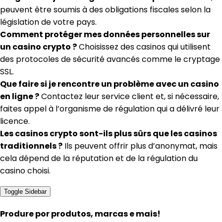
peuvent être soumis à des obligations fiscales selon la
législation de votre pays.
Comment protéger mes données personnelles sur
un casino crypto ?
Choisissez des casinos qui utilisent
des protocoles de sécurité avancés comme le cryptage
SSL.
Que faire si je rencontre un problème avec un casino
en ligne ?
Contactez leur service client et, si nécessaire,
faites appel à l’organisme de régulation qui a délivré leur
licence.
Les casinos crypto sont-ils plus sûrs que les casinos
traditionnels ?
Ils peuvent offrir plus d’anonymat, mais
cela dépend de la réputation et de la régulation du
casino choisi.
Toggle Sidebar
Produre por produtos, marcas e mais!