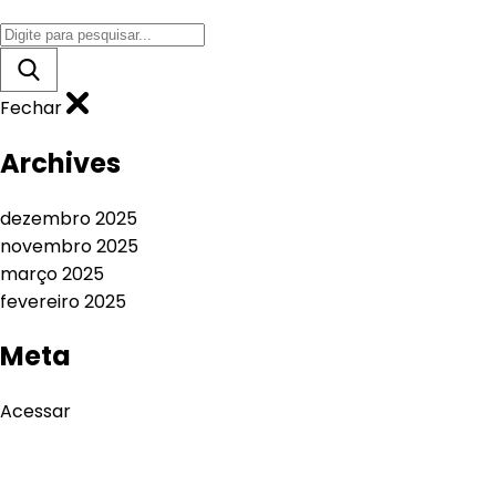
Fechar
Archives
dezembro 2025
novembro 2025
março 2025
fevereiro 2025
Meta
Acessar