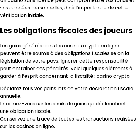
Un casino sans licence peut compromettre vos fonds et
vos données personnelles, d’où l’importance de cette
vérification initiale.
Les obligations fiscales des joueurs
Les gains générés dans les casinos crypto en ligne
peuvent être soumis à des obligations fiscales selon la
législation de votre pays. Ignorer cette responsabilité
peut entraîner des pénalités. Voici quelques éléments à
garder à l’esprit concernant la fiscalité :
casino crypto
Déclarez tous vos gains lors de votre déclaration fiscale
annuelle.
Informez-vous sur les seuils de gains qui déclenchent
une obligation fiscale.
Conservez une trace de toutes les transactions réalisées
sur les casinos en ligne.