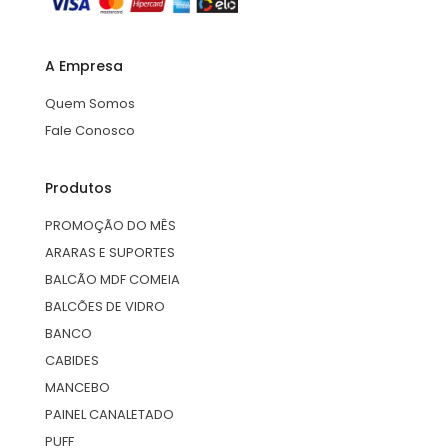
A Empresa
Quem Somos
Fale Conosco
Produtos
PROMOÇÃO DO MÊS
ARARAS E SUPORTES
BALCÃO MDF COMEIA
BALCÕES DE VIDRO
BANCO
CABIDES
MANCEBO
PAINEL CANALETADO
PUFF