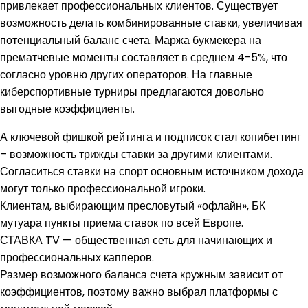
привлекает профессиональных клиентов. Существует
возможность делать комбинированные ставки, увеличивая
потенциальный баланс счета. Маржа букмекера на
прематчевые моменты составляет в среднем 4-5%, что
согласно уровню других операторов. На главные
киберспортивные турниры предлагаются довольно
выгодные коэффициенты.
А ключевой фишкой рейтинга и подписок стал копибеттинг
– возможность трижды ставки за другими клиентами.
Согласиться ставки на спорт основным источником дохода
могут только профессиональной игроки.
Клиентам, выбирающим пресловутый «офлайн», БК
мутуара пункты приема ставок по всей Европе.
СТАВКА TV — общественная сеть для начинающих и
профессиональных капперов.
Размер возможного баланса счета кружным зависит от
коэффициентов, поэтому важно выбрал платформы с