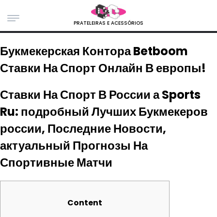
PRATELEIRAS E ACESSÓRIOS
Букмекерская Контора Betboom
Ставки На Спорт Онлайн В европы!
Ставки На Спорт В России а Sports
Ru: подробный Лучших Букмекеров
россии, Последние Новости,
актуальный Прогнозы На
Спортивные Матчи
Content