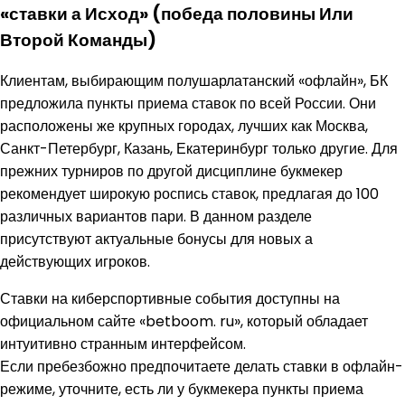
«ставки а Исход» (победа половины Или
Второй Команды)
Клиентам, выбирающим полушарлатанский «офлайн», БК
предложила пункты приема ставок по всей России. Они
расположены же крупных городах, лучших как Москва,
Санкт-Петербург, Казань, Екатеринбург только другие. Для
прежних турниров по другой дисциплине букмекер
рекомендует широкую роспись ставок, предлагая до 100
различных вариантов пари. В данном разделе
присутствуют актуальные бонусы для новых а
действующих игроков.
Ставки на киберспортивные события доступны на
официальном сайте «betboom. ru», который обладает
интуитивно странным интерфейсом.
Если пребезбожно предпочитаете делать ставки в офлайн-
режиме, уточните, есть ли у букмекера пункты приема