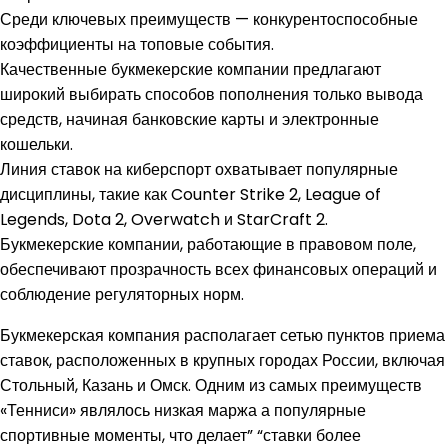
Среди ключевых преимуществ — конкурентоспособные
коэффициенты на топовые события.
Качественные букмекерские компании предлагают
широкий выбирать способов пополнения только вывода
средств, начиная банковские карты и электронные
кошельки.
Линия ставок на киберспорт охватывает популярные
дисциплины, такие как Counter Strike 2, League of
Legends, Dota 2, Overwatch и StarCraft 2.
Букмекерские компании, работающие в правовом поле,
обеспечивают прозрачность всех финансовых операций и
соблюдение регуляторных норм.
Букмекерская компания располагает сетью пунктов приема
ставок, расположенных в крупных городах России, включая
Стольный, Казань и Омск. Одним из самых преимуществ
«Тенниси» являлось низкая маржа а популярные
спортивные моменты, что делает” “ставки более