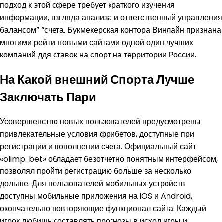
подход к этой сфере требует краткого изучения
информации, взгляда анализа и ответственный управления
балансом” “счета. Букмекерская контора Винлайн признана
многими рейтинговыми сайтами одной один лучших
компаний ддя ставок на спорт на территории России.
На Какой внешний Спорта Лучше
Заключать Пари
Усовершенство новых пользователей предусмотрены
привлекательные условия фрибетов, доступные при
регистрации и пополнении счета. Официальный сайт
«olimp. bet» обладает безотчетно понятным интерфейсом,
позволял пройти регистрацию больше за несколько
дольше. Для пользователей мобильных устройств
доступны мобильные приложения на iOS и Android,
окончательно повторяющие функционал сайта. Каждый
игрок любишь составлять прогнозы в исход игры и