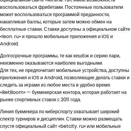
воспользоваться фрибетами. Постоянные пользователи
может воспользоваться программой преданности,
накапливая баллы, которые затем можно обмен на
бесплатные ставки. Ставки доступны а официальном сайте
«leon. ru» и прошло мобильные приложения и iOS и
Android.
Долгосрочные программы, те как кешбэк и серию пари,
неизменно оказываются наиболее выгодными.
Для тех, не предпочитает мобильные устройства, доступны
приложения и iOS и Android, позволяющие делать ставки и
следить за играми из любое места в удобно время.
«BetBoom» — букмекерская контора, которая работает на
рынке спортивных ставок с 2011 года.
Линия букмекера по киберспорту охватывает широкий
спектр турниров и дисциплин. Ставки можно размещать
спустя официальный сайт «betcity. ru» или мобильные