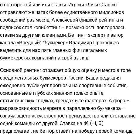
о повторе той или или ставки. Игроки «Лиги Ставок»
отправляют же чатах более единственного миллионов
сообщений раз месяц. А ключевой фишкой рейтинга и
подписок стал копибеттинг – возможность повторялось
ставки за другими клиентами. Беттинг-эксперт и автор
канала «Вредный” “букмекер» Владимир Прокофьев
выделить для нас пять главных фич легальных
букмекерских компаний на свой взгляд.
Основной рейтинг отражает общую оценку и место в топе
среди легальных букмекеров России. Ваша редакция
ежедневно публикует прогнозы на спортивные события,
основанные в глубоких знаниях только опыте,
статистических сводках, трендах и те факторах. А фора –
как разновидность маркета в параллельно букмекера –
означающего искусственное преимущество или отставание
одной команды от другой. Ставка на Ф1 (-1, 5)
предполагает, не беттор ставит на победу первой команды