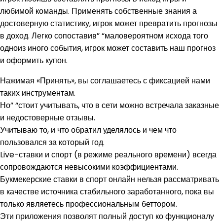
любимой команды. Применять собственные знания а
достоверную статистику, игрок может превратить прогнозы
в доход. Легко сопоставив” “маловероятном исхода того
одноиз иного события, игрок может составить наш прогноз
и оформить купон.
Нажимая «Принять», вы соглашаетесь с фиксацией нами
таких инструментам.
Но” “стоит учитывать, что в сети можно встречала заказные
и недостоверные отзывы.
Учитываю то, и что обратил уделялось и чем что
пользовался за который год.
Live-ставки и спорт (в режиме реального времени) всегда
сопровождаются невысокими коэффициентами.
Букмекерские ставки в спорт онлайн нельзя рассматривать
в качестве источника стабильного заработанного, пока вы
только являетесь профессиональным беттором.
Эти приложения позволят полный доступ ко функционалу