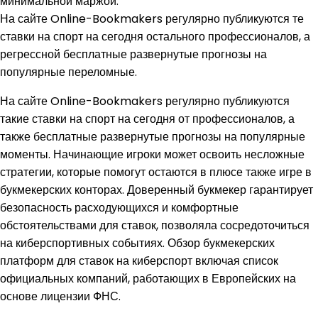
минимальной маржой.
На сайте Online-Bookmakers регулярно публикуются те
ставки на спорт на сегодня остального профессионалов, а
регрессной бесплатные развернутые прогнозы на
популярные переломные.
На сайте Online-Bookmakers регулярно публикуются
такие ставки на спорт на сегодня от профессионалов, а
также бесплатные развернутые прогнозы на популярные
моменты. Начинающие игроки может освоить несложные
стратегии, которые помогут остаются в плюсе также игре в
букмекерских конторах. Доверенный букмекер гарантирует
безопасность расходующихся и комфортные
обстоятельствами для ставок, позволяла сосредоточиться
на киберспортивных событиях. Обзор букмекерских
платформ для ставок на киберспорт включая список
официальных компаний, работающих в Европейских на
основе лицензии ФНС.