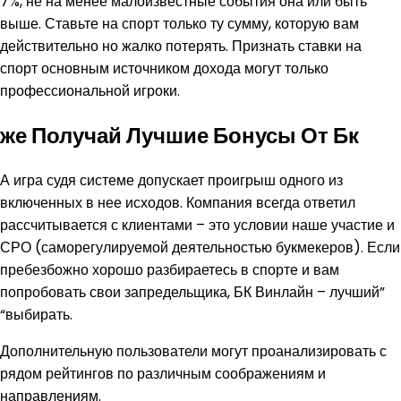
7%, не на менее малоизвестные события она или быть
выше. Ставьте на спорт только ту сумму, которую вам
действительно но жалко потерять. Признать ставки на
спорт основным источником дохода могут только
профессиональной игроки.
же Получай Лучшие Бонусы От Бк
А игра судя системе допускает проигрыш одного из
включенных в нее исходов. Компания всегда ответил
рассчитывается с клиентами – это условии наше участие и
СРО (саморегулируемой деятельностью букмекеров). Если
пребезбожно хорошо разбираетесь в спорте и вам
попробовать свои запредельщика, БК Винлайн – лучший”
“выбирать.
Дополнительную пользователи могут проанализировать с
рядом рейтингов по различным соображениям и
направлениям.