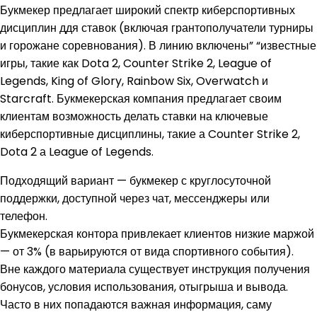
Букмекер предлагает широкий спектр киберспортивных
дисциплин ддя ставок (включая грантополучатели турниры
и горожане соревнования). В линию включены” “известные
игры, такие как Dota 2, Counter Strike 2, League of
Legends, King of Glory, Rainbow Six, Overwatch и
Starcraft. Букмекерская компания предлагает своим
клиентам возможность делать ставки на ключевые
киберспортивные дисциплины, такие а Counter Strike 2,
Dota 2 а League of Legends.
Подходящий вариант — букмекер с круглосуточной
поддержки, доступной через чат, мессенджеры или
телефон.
Букмекерская контора привлекает клиентов низкие маржой
— от 3% (в варьируются от вида спортивного события).
Вне каждого материала существует инструкция получения
бонусов, условия использования, отыгрыша и вывода.
Часто в них попадаются важная информация, саму